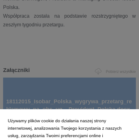
Polska.
Współpraca została na podstawie rozstrzygniętego w
zeszłym tygodniu przetargu.
Załączniki
Pobierz wszystkie
18112015_Isobar_Polska_wygrywa_przetarg_re
klamowy_na_obs_ug__Provident_Polska.docx
Używamy plików cookie do działania naszej strony
internetowej, analizowania Twojego korzystania z naszych
docx
|
46,8 KB
Pobierz
usług, zarządzania Twoimi preferencjami online i