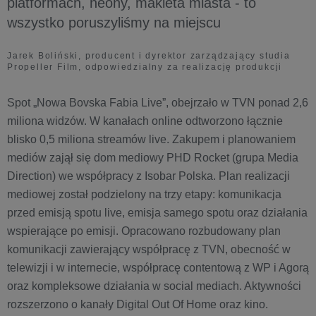
platformach, neony, makieta miasta - to
wszystko poruszyliśmy na miejscu
Jarek Boliński, producent i dyrektor zarządzający studia
Propeller Film, odpowiedzialny za realizację produkcji
Spot „Nowa Bovska Fabia Live”, obejrzało w TVN ponad 2,6
miliona widzów. W kanałach online odtworzono łącznie
blisko 0,5 miliona streamów live. Zakupem i planowaniem
mediów zajął się dom mediowy PHD Rocket (grupa Media
Direction) we współpracy z Isobar Polska. Plan realizacji
mediowej został podzielony na trzy etapy: komunikacja
przed emisją spotu live, emisja samego spotu oraz działania
wspierające po emisji. Opracowano rozbudowany plan
komunikacji zawierający współpracę z TVN, obecność w
telewizji i w internecie, współpracę contentową z WP i Agorą
oraz kompleksowe działania w social mediach. Aktywności
rozszerzono o kanały Digital Out Of Home oraz kino.