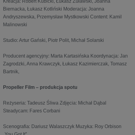
Kreacja: Robert Kubicki, Łukasz Żuławski, Joanna
Biernacka, Łukasz Kotliński Moderacja: Joanna
Andryszewska, Przemysław Mystkowski Content: Kamil
Malinowski
Studio: Artur Gański, Piotr Polit, Michał Solarski
Producent agencyjny: Marta Kartasińska Koordynacja: Jan
Zagrodzki, Anna Krawczyk, Łukasz Kazimierczak, Tomasz
Bartnik,
Propeller Film – produkcja spotu
Reżyseria: Tadeusz Śliwa Zdjęcia: Michał Dąbal
Steadycam: Fares Corbani
Scenografia: Dariusz Walaszczyk Muzyka: Roy Orbison
„You Got It”