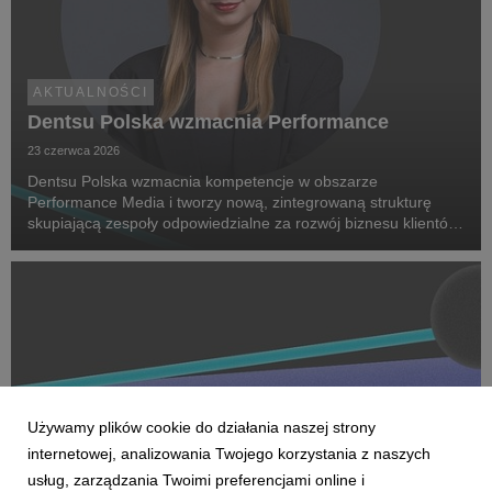
AKTUALNOŚCI
Dentsu Polska wzmacnia Performance
23 czerwca 2026
Dentsu Polska wzmacnia kompetencje w obszarze
Performance Media i tworzy nową, zintegrowaną strukturę
skupiającą zespoły odpowiedzialne za rozwój biznesu klientów
oraz dostarczanie zaawansowanych rozwiązań performance.
Na czele nowego obszaru stanęła Marta Bińczyk jako H...
Używamy plików cookie do działania naszej strony
internetowej, analizowania Twojego korzystania z naszych
usług, zarządzania Twoimi preferencjami online i