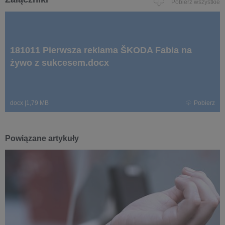
Pobierz wszystkie
181011 Pierwsza reklama ŠKODA Fabia na
żywo z sukcesem.docx
docx
|
1,79 MB
Pobierz
Powiązane artykuły