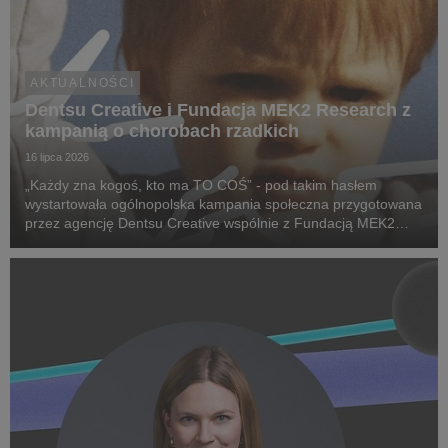
AKTUALNOŚCI
Dentsu Creative i Fundacja MEK2 Research z
kampanią o chorobach rzadkich
16 lipca 2026
„Każdy zna kogoś, kto ma TO COŚ” - pod takim hasłem
wystartowała ogólnopolska kampania społeczna przygotowana
przez agencję Dentsu Creative wspólnie z Fundacją MEK2
Research. Jej celem jest zwiększenie świadomości na temat
chorób rzadkich, zwrócenie uwagi na problemy pac...