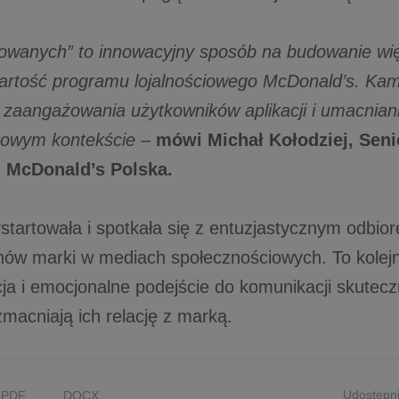
wanych” to innowacyjny sposób na budowanie więz
artość programu lojalnościowego McDonald’s. Ka
 zaangażowania użytkowników aplikacji i umacniani
kowym kontekście
–
mówi Michał Kołodziej, Senio
, McDonald’s Polska.
ystartowała i spotkała się z entuzjastycznym odbi
 fanów marki w mediach społecznościowych. To kolej
cja i emocjonalne podejście do komunikacji skutec
zmacniają ich relację z marką.
Udostępni
PDF
DOCX