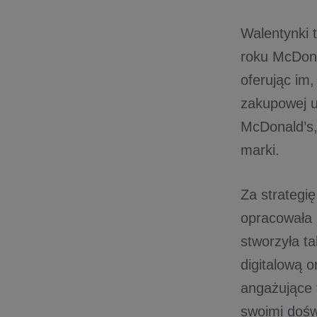
Walentynki 
roku McDona
oferując im,
zakupowej u
McDonald’s,
marki.
Za strategi
opracowała 
stworzyła ta
digitalową 
angażujące 
swoimi dośw