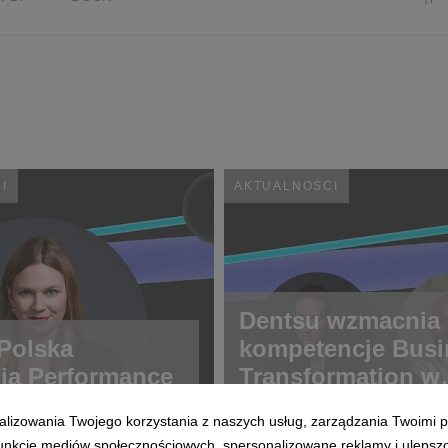
I
AKTUALNOŚCI
Dentsu wzmacnia
Polska
kompetencje Busi
ia Performance
Transformation w
Polsce
alizowania Twojego korzystania z naszych usług, zarządzania Twoimi p
 funkcje mediów społecznościowych, spersonalizowane reklamy i ulepsz