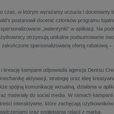
to czas, w którym wyrażamy uczucia i doceniamy b
ld’s postanowił docenić członków programu lojal
 spersonalizowane „walentynki” w aplikacji. Na pods
żytkownicy otrzymują unikalne podsumowanie swo
 zakończone spersonalizowaną ofertą rabatową –
ę i kreację kampanii odpowiada agencja Dentsu Crea
mechanikę aktywacji, strategię oraz ideę kreatywn
kże spójną komunikację wizualną, działania w aplik
oraz materiały do social media. W ramach kampanii
treści interaktywne, które zachęcają użytkowników 
iadczeniami oraz pogłębiania relacji z marką.