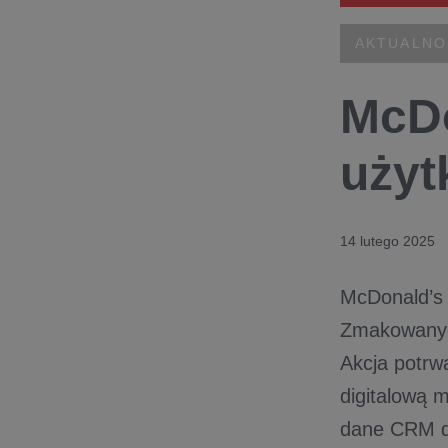
AKTUALNO
McDo
użyt
14 lutego 2025
McDonald’s 
Zmakowanych
Akcja potrw
digitalową 
dane CRM d