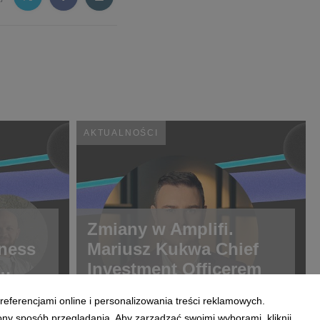
AKTUALNOŚCI
Zmiany w Amplifi.
ness
Mariusz Kukwa Chief
Investment Officerem
referencjami online i personalizowania treści reklamowych.
ony sposób przeglądania. Aby zarządzać swoimi wyborami, kliknij