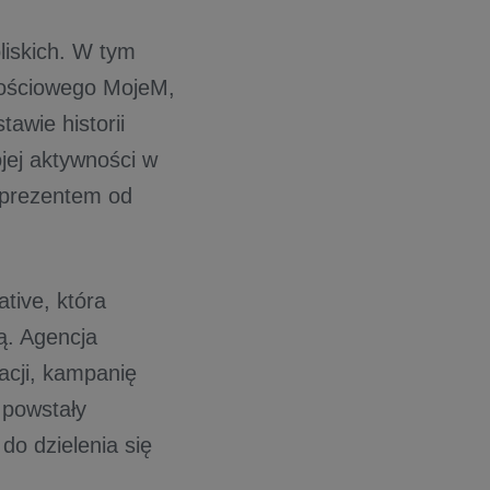
liskich. W tym
nościowego MojeM,
tawie historii
jej aktywności w
 prezentem od
tive, która
ą. Agencja
acji, kampanię
 powstały
do dzielenia się