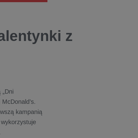
lentynki z
 „Dni
j McDonald’s.
erwszą kampanią
 wykorzystuje
.