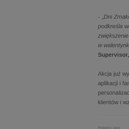
- „
Dni Zmako
podkreśla w
zwiększenie
w walentyn
Supervisor
Akcja już w
aplikacji i
personaliza
klientów i w
Pobierz jako