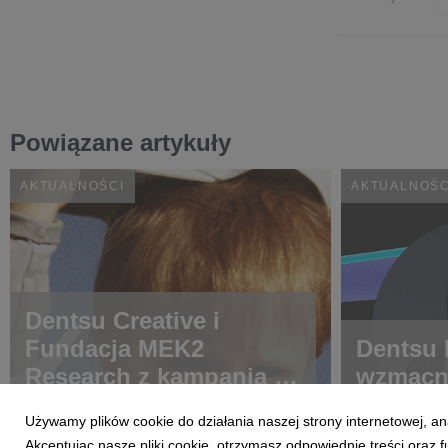
Powiązane artykuły
AKTUALNOŚCI
AKTUALNOŚC
Dentsu Creative i
Fundacja MEK2
Dentsu 
Research z kampanią o
wzmacn
chorobach rzadkich
Używamy plików cookie do działania naszej strony internetowej, an
Akceptując nasze pliki cookie, otrzymasz odpowiednie treści oraz