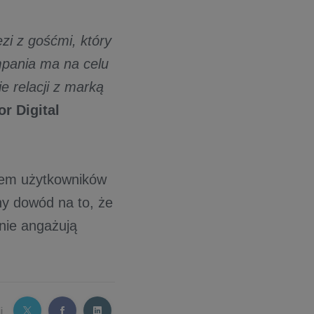
i z gośćmi, który
mpania ma na celu
e relacji z marką
r Digital
orem użytkowników
ny dowód na to, że
znie angażują
j