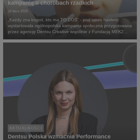
kampanią o chorobach rzadkich
16 lipca 2026
„Każdy zna kogoś, kto ma TO COŚ” - pod takim hasłem
wystartowała ogólnopolska kampania społeczna przygotowana
przez agencję Dentsu Creative wspólnie z Fundacją MEK2
Research. Jej celem jest zwiększenie świadomości na temat
chorób rzadkich, zwrócenie uwagi na problemy pac...
AKTUALNOŚCI
Dentsu Polska wzmacnia Performance