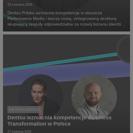
23 czerwca 2026
Dentsu Polska wzmacnia kompetencje w obszarze
Performance Media i tworzy nową, zintegrowaną strukturę
skupiającą zespoły odpowiedzialne za rozwój biznesu klientów
oraz dostarczanie zaawansowanych rozwiązań performance.
Na czele nowego obszaru stanęła Marta Bińczyk jako H...
AKTUALNOŚCI
Dentsu wzmacnia kompetencje Business
Transformation w Polsce
27 kwietnia 2026