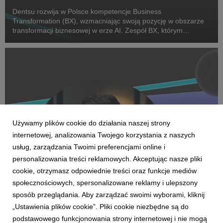
Dentsu rozwija w Polsce kompetencje Business
Transformation (BX), wzmacniając swoją pozycję w obszarze
transformacji biznesowej w erze AI. Zespół BX, którym
pokieruje Agnieszka Heidrich i Yuriy Bryvus, odpowiada na
rosnące potrzeby klientów, którzy oczekują dziś nie tylk...
Używamy plików cookie do działania naszej strony
internetowej, analizowania Twojego korzystania z naszych
usług, zarządzania Twoimi preferencjami online i
personalizowania treści reklamowych. Akceptując nasze pliki
cookie, otrzymasz odpowiednie treści oraz funkcje mediów
AKTUALNOŚCI
społecznościowych, spersonalizowane reklamy i ulepszony
Zmiany w Amplifi. Mariusz Kukwa Chief
sposób przeglądania. Aby zarządzać swoimi wyborami, kliknij
Investment Officerem
„Ustawienia plików cookie”. Pliki cookie niezbędne są do
1 kwietnia 2026
podstawowego funkcjonowania strony internetowej i nie mogą