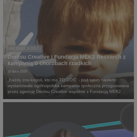
AKTUALNOŚCI
Dentsu Creative i Fundacja MEK2 Research z
kampanią o chorobach rzadkich
16 lipca 2026
„Każdy zna kogoś, kto ma TO COŚ” - pod takim hasłem
wystartowała ogólnopolska kampania społeczna przygotowana
przez agencję Dentsu Creative wspólnie z Fundacją MEK2
Research. Jej celem jest zwiększenie świadomości na temat
chorób rzadkich, zwrócenie uwagi na problemy pac...