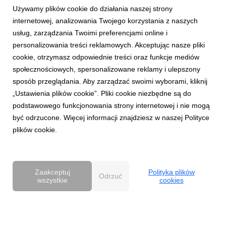
Używamy plików cookie do działania naszej strony
internetowej, analizowania Twojego korzystania z naszych
usług, zarządzania Twoimi preferencjami online i
personalizowania treści reklamowych. Akceptując nasze pliki
cookie, otrzymasz odpowiednie treści oraz funkcje mediów
AKTUALNOŚCI
społecznościowych, spersonalizowane reklamy i ulepszony
Dentsu wzmacnia kompetencje Business
sposób przeglądania. Aby zarządzać swoimi wyborami, kliknij
Transformation w Polsce
„Ustawienia plików cookie”. Pliki cookie niezbędne są do
27 kwietnia 2026
podstawowego funkcjonowania strony internetowej i nie mogą
Dentsu rozwija w Polsce kompetencje Business
być odrzucone. Więcej informacji znajdziesz w naszej Polityce
Transformation (BX), wzmacniając swoją pozycję w obszarze
plików cookie.
transformacji biznesowej w erze AI. Zespół BX, którym
pokieruje Agnieszka Heidrich i Yuriy Bryvus, odpowiada na
rosnące potrzeby klientów, którzy oczekują dziś nie tylk...
Zaakceptuj
Polityka plików
Odrzuć
wszystkie
cookies
Powered by