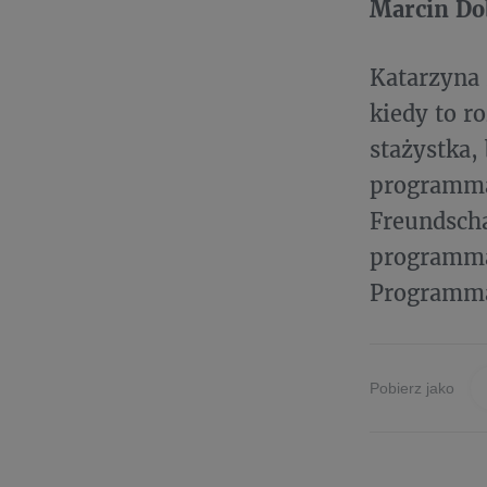
Marcin Dob
Katarzyna 
kiedy to r
stażystka,
programmat
Freundscha
programmat
Programma
Pobierz jako