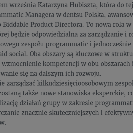
em września Katarzyna Hubiszta, która do tej
rammatic Managera w dentsu Polska, awansow
 Biddable Product Directora. To nowa rola w
rej będzie odpowiedzialna za zarządzanie i 
sowego zespołu programmatic i jednocześnie
aid social. Oba obszary są kluczowe w strukt
 wzmocnienie kompetencji w obu obszarach 
wanie się na dalszym ich rozwoju.
ie zarządzać kilkudziesięcioosobowym zespo
ostaną także nowe stanowiska eksperckie, c
lizację działań grupy w zakresie programmatic
rczanie znacznie skuteczniejszych i efektyw
ów.