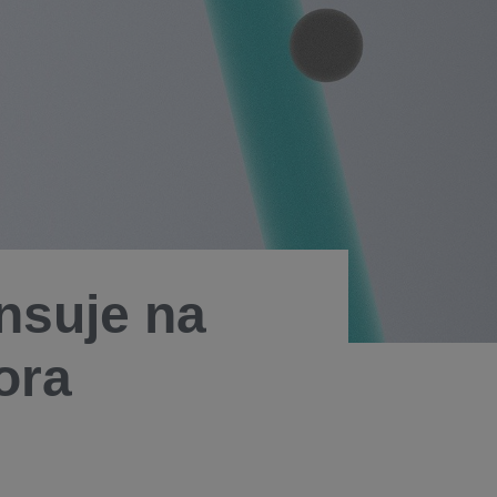
nsuje na
ora