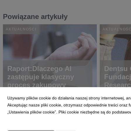
Powiązane artykuły
AKTUALNOŚCI
AKTUALNOŚC
Raport:Dlaczego AI
Dentsu C
zastępuje klasyczny
Fundac
proces zakupowy
Researc
choroba
Używamy plików cookie do działania naszej strony internetowej, an
Akceptując nasze pliki cookie, otrzymasz odpowiednie treści oraz
„Ustawienia plików cookie”. Pliki cookie niezbędne są do podstawo