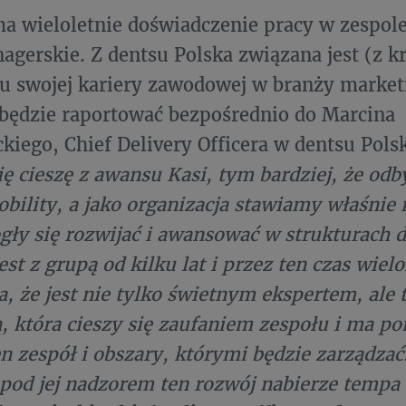
a wieloletnie doświadczenie pracy w zespol
gerskie. Z dentsu Polska związana jest (z k
u swojej kariery zawodowej w branży marke
 będzie raportować bezpośrednio do Marcina
kiego, Chief Delivery Officera w dentsu Pols
ię cieszę z awansu Kasi, tym bardziej, że odb
obility, a jako organizacja stawiamy właśnie 
gły się rozwijać i awansować w strukturach d
st z grupą od kilku lat i przez ten czas wiel
, że jest nie tylko świetnym ekspertem, ale 
 która cieszy się zaufaniem zespołu i ma po
n zespół i obszary, którymi będzie zarządzać. 
 pod jej nadzorem ten rozwój nabierze tempa