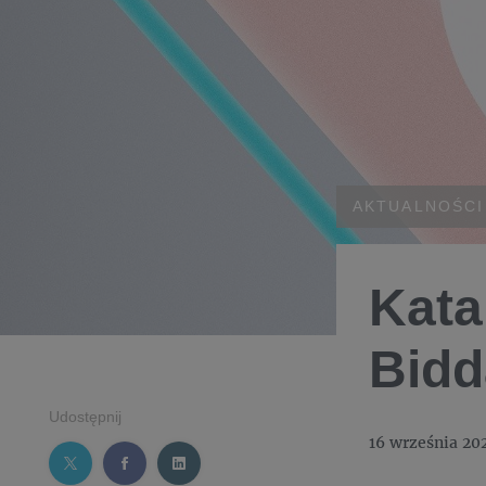
AKTUALNOŚCI
Kata
Bidd
Udostępnij
16 września 20