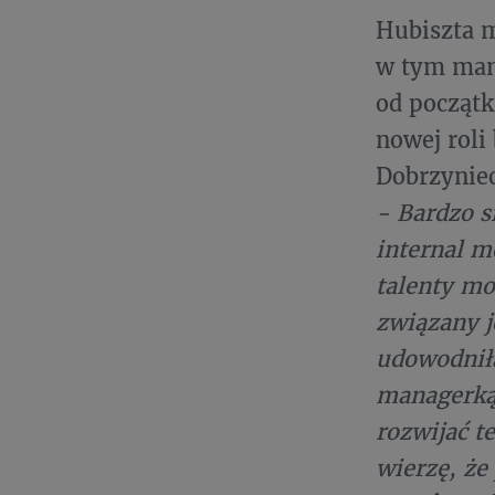
Hubiszta m
w tym mana
od początk
nowej roli
Dobrzyniec
- Bardzo s
internal m
talenty mo
związany je
udowodniła
managerką,
rozwijać te
wierzę, że