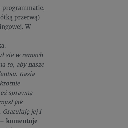
e programmatic,
rótką przerwą)
tingowej. W
ka.
ył sie w ramach
na to, aby nasze
entsu. Kasia
okrotnie
też sprawną
mysł jak
Gratuluję jej i
–
komentuje