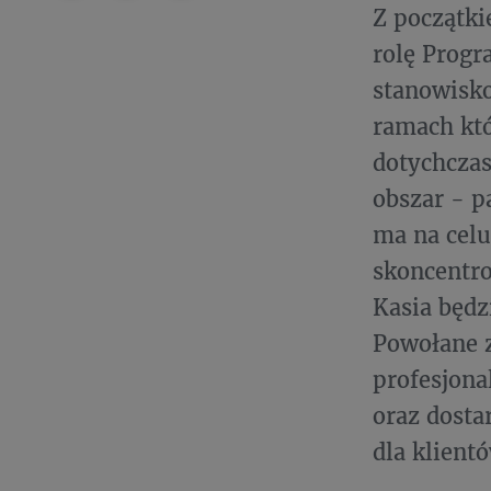
Z początki
rolę Prog
stanowisko
ramach któ
dotychcza
obszar - p
ma na celu
skoncentro
Kasia będz
Powołane z
profesjona
oraz dosta
dla klient