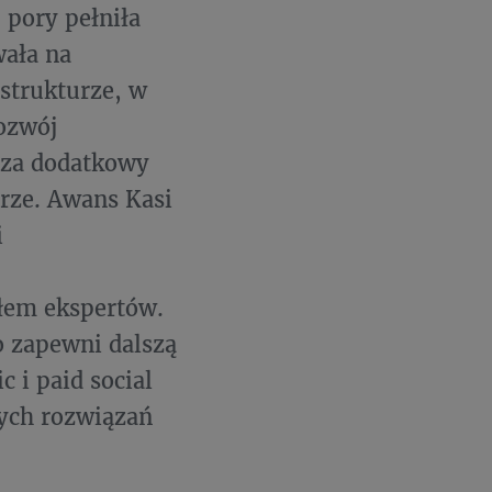
 pory pełniła
ała na
 strukturze, w
rozwój
 za dodatkowy
urze. Awans Kasi
i
łem ekspertów.
o zapewni dalszą
 i paid social
nych rozwiązań