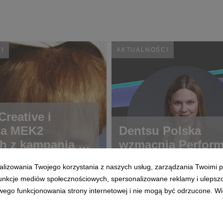
I
AKTUALNOŚCI
reative i
ja MEK2
Dentsu Polska
h z kampanią o
wzmacnia Perfor
ch rzadkich
alizowania Twojego korzystania z naszych usług, zarządzania Twoimi p
 funkcje mediów społecznościowych, spersonalizowane reklamy i ulepsz
wego funkcjonowania strony internetowej i nie mogą być odrzucone. Więc