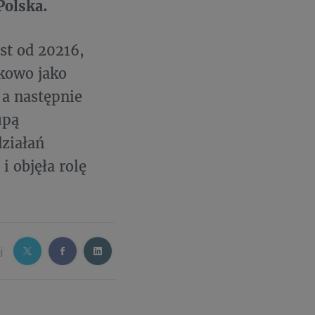
Polska.
st od 20216,
tkowo jako
 a następnie
upą
działań
 objęła rolę
j