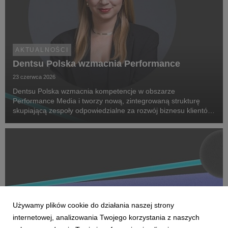
AKTUALNOŚCI
Dentsu Polska wzmacnia Performance
23 czerwca 2026
Dentsu Polska wzmacnia kompetencje w obszarze
Performance Media i tworzy nową, zintegrowaną strukturę
skupiającą zespoły odpowiedzialne za rozwój biznesu klientów
oraz dostarczanie zaawansowanych rozwiązań performance.
Na czele nowego obszaru stanęła Marta Bińczyk jako H...
Używamy plików cookie do działania naszej strony
internetowej, analizowania Twojego korzystania z naszych