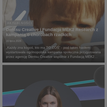
AKTUALNOŚCI
Dentsu Creative i Fundacja MEK2 Research z
kampanią o chorobach rzadkich
16 lipca 2026
„Każdy zna kogoś, kto ma TO COŚ” - pod takim hasłem
wystartowała ogólnopolska kampania społeczna przygotowana
przez agencję Dentsu Creative wspólnie z Fundacją MEK2
Research. Jej celem jest zwiększenie świadomości na temat
chorób rzadkich, zwrócenie uwagi na problemy pac...