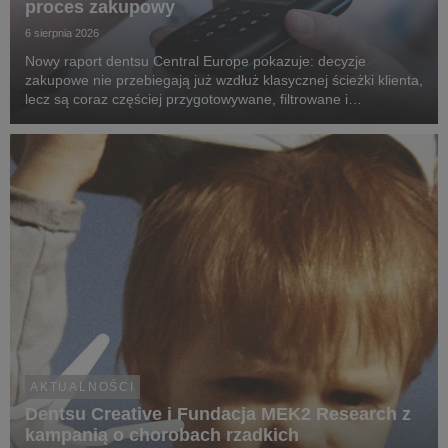
proces zakupowy
6 sierpnia 2026
Nowy raport dentsu Central Europe pokazuje: decyzje
zakupowe nie przebiegają już wzdłuż klasycznej ścieżki klienta,
lecz są coraz częściej przygotowywane, filtrowane i
rekomendowane przez systemy oparte na sztucznej
inteligencji.
AKTUALNOŚCI
Dentsu Creative i Fundacja MEK2 Research z
kampanią o chorobach rzadkich