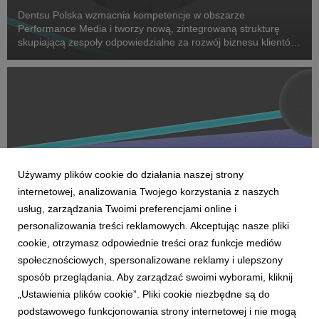
Dentsu Polska wzmacnia kompetencje w obszarze
Performance Media i tworzy nową, zintegrowaną strukturę
skupiającą zespoły odpowiedzialne za rozwój biznesu klientów
oraz dostarczanie zaawansowanych rozwiązań performance.
Na czele nowego obszaru stanęła Marta Bińczyk jako H...
Używamy plików cookie do działania naszej strony
internetowej, analizowania Twojego korzystania z naszych
usług, zarządzania Twoimi preferencjami online i
personalizowania treści reklamowych. Akceptując nasze pliki
cookie, otrzymasz odpowiednie treści oraz funkcje mediów
AKTUALNOŚCI
społecznościowych, spersonalizowane reklamy i ulepszony
Dentsu wzmacnia kompetencje Business
sposób przeglądania. Aby zarządzać swoimi wyborami, kliknij
Transformation w Polsce
„Ustawienia plików cookie”. Pliki cookie niezbędne są do
27 kwietnia 2026
podstawowego funkcjonowania strony internetowej i nie mogą