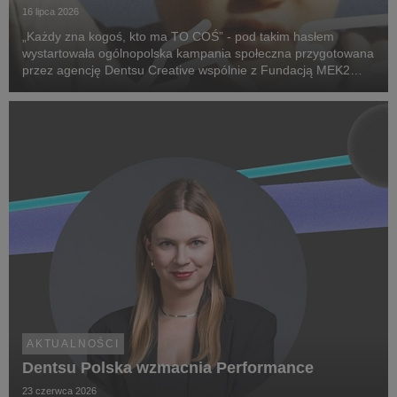
16 lipca 2026
„Każdy zna kogoś, kto ma TO COŚ” - pod takim hasłem
wystartowała ogólnopolska kampania społeczna przygotowana
przez agencję Dentsu Creative wspólnie z Fundacją MEK2
Research. Jej celem jest zwiększenie świadomości na temat
chorób rzadkich, zwrócenie uwagi na problemy pac...
AKTUALNOŚCI
Dentsu Polska wzmacnia Performance
23 czerwca 2026