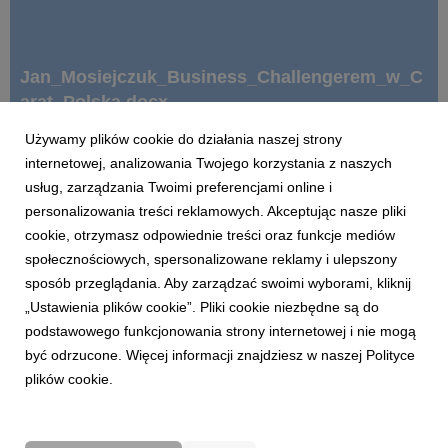
Jan_Mosiejczuk_Business_Challengerem_w_C
arat_Polska.docx
Używamy plików cookie do działania naszej strony
internetowej, analizowania Twojego korzystania z naszych
docx
|
1,46 MB
Pobierz
usług, zarządzania Twoimi preferencjami online i
personalizowania treści reklamowych. Akceptując nasze pliki
cookie, otrzymasz odpowiednie treści oraz funkcje mediów
społecznościowych, spersonalizowane reklamy i ulepszony
sposób przeglądania. Aby zarządzać swoimi wyborami, kliknij
„Ustawienia plików cookie”. Pliki cookie niezbędne są do
podstawowego funkcjonowania strony internetowej i nie mogą
JAN_MOSIEJCZUK.jpg
być odrzucone. Więcej informacji znajdziesz w naszej Polityce
plików cookie.
grafika
|
4,81 MB
Pobierz