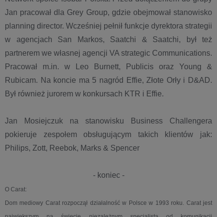
Jan pracował dla Grey Group, gdzie obejmował stanowisko
planning director. Wcześniej pełnił funkcje dyrektora strategii
w agencjach San Markos, Saatchi & Saatchi, był też
partnerem we własnej agencji VA strategic Communications.
Pracował m.in. w Leo Burnett, Publicis oraz Young &
Rubicam. Na koncie ma 5 nagród Effie, Złote Orły i D&AD.
Był również jurorem w konkursach KTR i Effie.
Jan Mosiejczuk na stanowisku Business Challengera
pokieruje zespołem obsługującym takich klientów jak:
Philips, Zott, Reebok, Marks & Spencer
- koniec -
O Carat:
Dom mediowy Carat rozpoczął działalność w Polsce w 1993 roku. Carat jest
największym na świecie niezależnym specjalistą od komunikacji