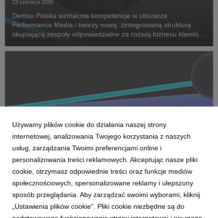
23 czerwca 2026
Dentsu Polska wzmacnia kompetencje w obszarze
Performance Media i tworzy nową, zintegrowaną strukturę
skupiającą zespoły odpowiedzialne za rozwój biznesu klientów
oraz dostarczanie zaawansowanych rozwiązań performance.
Na czele nowego obszaru stanęła Marta Bińczyk jako H...
Używamy plików cookie do działania naszej strony
internetowej, analizowania Twojego korzystania z naszych
usług, zarządzania Twoimi preferencjami online i
personalizowania treści reklamowych. Akceptując nasze pliki
cookie, otrzymasz odpowiednie treści oraz funkcje mediów
AKTUALNOŚCI
społecznościowych, spersonalizowane reklamy i ulepszony
Dentsu wzmacnia kompetencje Business
sposób przeglądania. Aby zarządzać swoimi wyborami, kliknij
Transformation w Polsce
„Ustawienia plików cookie”. Pliki cookie niezbędne są do
27 kwietnia 2026