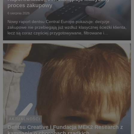
proces zakupowy
6 sierpnia 2026
Nowy raport dentsu Central Europe pokazuje: decyzje
zakupowe nie przebiegają już wzdłuż klasycznej ścieżki klienta,
lecz są coraz częściej przygotowywane, filtrowane i
rekomendowane przez systemy oparte na sztucznej
inteligencji.
AKTUALNOŚCI
Dentsu Creative i Fundacja MEK2 Research z
kampanią o chorobach rzadkich