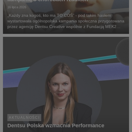
16 lipca 2026
„Każdy zna kogoś, kto ma TO COŚ” - pod takim hasłem
wystartowała ogólnopolska kampania społeczna przygotowana
przez agencję Dentsu Creative wspólnie z Fundacją MEK2
Research. Jej celem jest zwiększenie świadomości na temat
chorób rzadkich, zwrócenie uwagi na problemy pac...
AKTUALNOŚCI
Dentsu Polska wzmacnia Performance