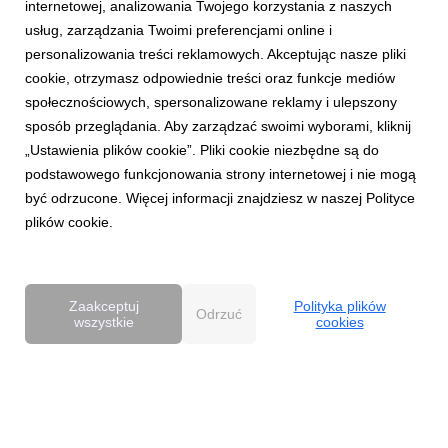
internetowej, analizowania Twojego korzystania z naszych
usług, zarządzania Twoimi preferencjami online i
personalizowania treści reklamowych. Akceptując nasze pliki
cookie, otrzymasz odpowiednie treści oraz funkcje mediów
AKTUALNOŚCI
społecznościowych, spersonalizowane reklamy i ulepszony
Dentsu wzmacnia kompetencje Business
sposób przeglądania. Aby zarządzać swoimi wyborami, kliknij
Transformation w Polsce
„Ustawienia plików cookie”. Pliki cookie niezbędne są do
27 kwietnia 2026
podstawowego funkcjonowania strony internetowej i nie mogą
Dentsu rozwija w Polsce kompetencje Business
być odrzucone. Więcej informacji znajdziesz w naszej Polityce
Transformation (BX), wzmacniając swoją pozycję w obszarze
plików cookie.
transformacji biznesowej w erze AI. Zespół BX, którym
pokieruje Agnieszka Heidrich i Yuriy Bryvus, odpowiada na
rosnące potrzeby klientów, którzy oczekują dziś nie tylk...
Zaakceptuj
Polityka plików
Odrzuć
wszystkie
cookies
Powered by