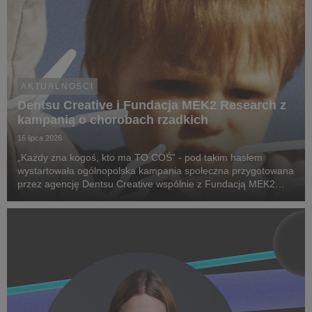
AKTUALNOŚCI
Dentsu Creative i Fundacja MEK2 Research z
kampanią o chorobach rzadkich
16 lipca 2026
„Każdy zna kogoś, kto ma TO COŚ” - pod takim hasłem
wystartowała ogólnopolska kampania społeczna przygotowana
przez agencję Dentsu Creative wspólnie z Fundacją MEK2
Research. Jej celem jest zwiększenie świadomości na temat
chorób rzadkich, zwrócenie uwagi na problemy pac...