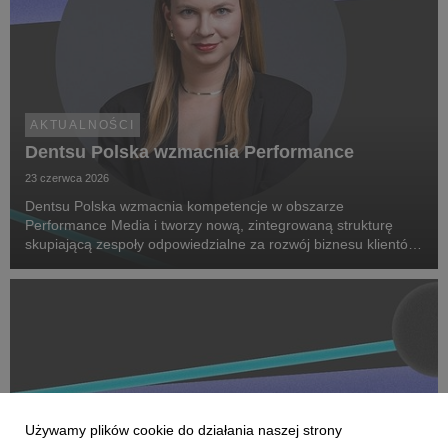
AKTUALNOŚCI
Dentsu Polska wzmacnia Performance
23 czerwca 2026
Dentsu Polska wzmacnia kompetencje w obszarze
Performance Media i tworzy nową, zintegrowaną strukturę
skupiającą zespoły odpowiedzialne za rozwój biznesu klientów
oraz dostarczanie zaawansowanych rozwiązań performance.
Na czele nowego obszaru stanęła Marta Bińczyk jako H...
Używamy plików cookie do działania naszej strony