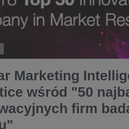
ar Marketing Intelli
tice wśród "50 najba
wacyjnych firm ba
u"