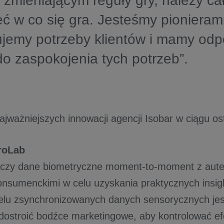
zmieniającym reguły gry, należy ca
ć w co się gra. Jesteśmy pionieram
ujemy potrzeby klientów i mamy od
o zaspokojenia tych potrzeb”.
ajważniejszych innowacji agencji Isobar w ciągu os
roLab
ączy dane biometryczne moment-to-moment z aut
nsumenckimi w celu uzyskania praktycznych insig
ielu zsynchronizowanych danych sensorycznych je
 dostroić bodźce marketingowe, aby kontrolować ef