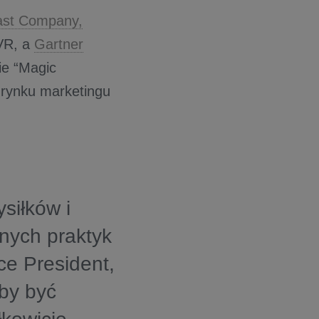
ast Company,
 VR, a
Gartner
ie “Magic
w rynku marketingu
siłków i
nych praktyk
ice President,
Aby być