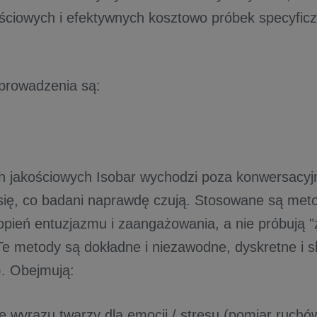
ściowych i efektywnych kosztowo próbek specyfic
wprowadzenia są:
 jakościowych Isobar wychodzi poza konwersacyjn
się, co badani naprawdę czują. Stosowane są meto
topień entuzjazmu i zaangażowania, a nie próbują "
Te metody są dokładne i niezawodne, dyskretne i s
). Obejmują:
 wyrazu twarzy dla emocji / stresu (pomiar ruchó