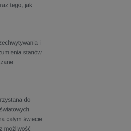
raz tego, jak
zechwytywania i
ozumienia stanów
szane
orzystana do
u światowych
na całym świecie
z możliwość