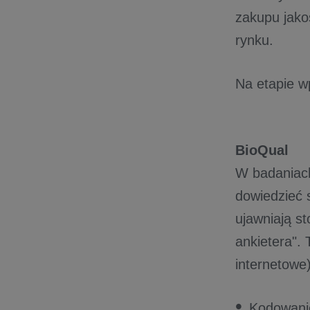
zakupu jako
rynku.
Na etapie 
BioQual
W badaniach
dowiedzieć 
ujawniają s
ankietera". 
internetowe
Kodowanie