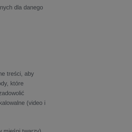
znych dla danego
e treści, aby
dy, które
zadowolić
kalowalne (video i
w mięśni twarzy)