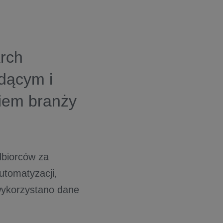
rch
odącym i
iem branży
dbiorców za
utomatyzacji,
wykorzystano dane