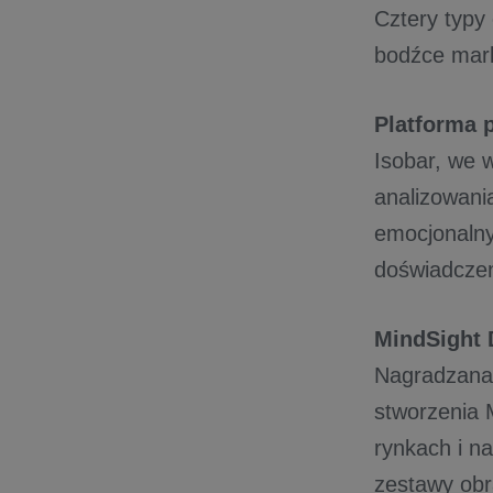
Cztery typy
bodźce mar
Platforma 
Isobar, we 
analizowani
emocjonalny
doświadczen
MindSight D
Nagradzana 
stworzenia M
rynkach i n
zestawy obr