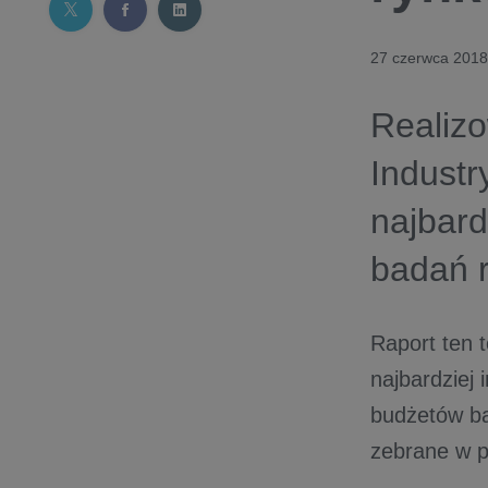
27 czerwca 2018
Realiz
Industr
najbar
badań 
Raport ten 
najbardziej
budżetów b
zebrane w p