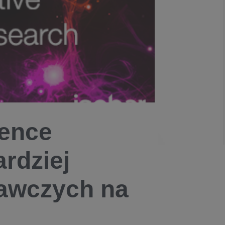
gence
rdziej
dawczych na