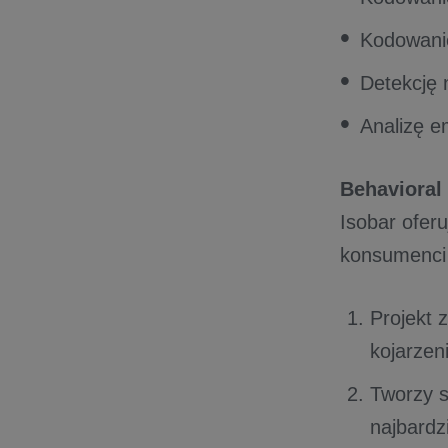
Kodowanie
Detekcję
Analizę e
Behavioral
Isobar ofer
konsumenci
Projekt 
kojarzen
Tworzy s
najbardz