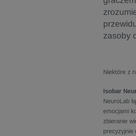
graczem 
zrozumie
przewid
zasoby d
Niektóre z n
Isobar Neu
NeuroLab ł
emocjami ko
zbieranie w
precyzyjnie