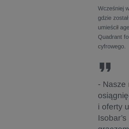
Wcześniej w
gdzie zosta
umieścił ag
Quadrant fo
cyfrowego.
- Nasze 
osiągnię
i oferty
Isobar’s