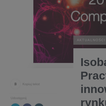
AKTUALNOŚCI
Isob
Prac
Kopiuj tekst
inno
Udostępnij
rynk