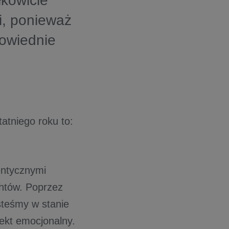
łkowicie
i, ponieważ
powiednie
tatniego roku to:
entycznymi
htów. Poprzez
steśmy w stanie
ekt emocjonalny.