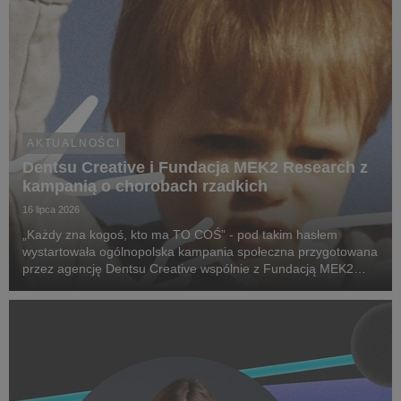
AKTUALNOŚCI
Dentsu Creative i Fundacja MEK2 Research z
kampanią o chorobach rzadkich
16 lipca 2026
„Każdy zna kogoś, kto ma TO COŚ” - pod takim hasłem
wystartowała ogólnopolska kampania społeczna przygotowana
przez agencję Dentsu Creative wspólnie z Fundacją MEK2
Research. Jej celem jest zwiększenie świadomości na temat
chorób rzadkich, zwrócenie uwagi na problemy pac...