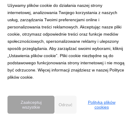
Używamy plików cookie do działania naszej strony
internetowej, analizowania Twojego korzystania z naszych
usług, zarządzania Twoimi preferencjami online i
personalizowania treści reklamowych. Akceptując nasze pliki
cookie, otrzymasz odpowiednie treści oraz funkcje mediów
AKTUALNOŚCI
społecznościowych, spersonalizowane reklamy i ulepszony
Dentsu wzmacnia kompetencje Business
sposób przeglądania. Aby zarządzać swoimi wyborami, kliknij
Transformation w Polsce
„Ustawienia plików cookie”. Pliki cookie niezbędne są do
27 kwietnia 2026
podstawowego funkcjonowania strony internetowej i nie mogą
Dentsu rozwija w Polsce kompetencje Business
być odrzucone. Więcej informacji znajdziesz w naszej Polityce
Transformation (BX), wzmacniając swoją pozycję w obszarze
plików cookie.
transformacji biznesowej w erze AI. Zespół BX, którym
pokieruje Agnieszka Heidrich i Yuriy Bryvus, odpowiada na
rosnące potrzeby klientów, którzy oczekują dziś nie tylk...
Zaakceptuj
Polityka plików
Odrzuć
wszystkie
cookies
Powered by