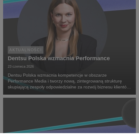
AKTUALNOŚCI
Dentsu Polska wzmacnia Performance
23 czerwca 2026
Dentsu Polska wzmacnia kompetencje w obszarze
Performance Media i tworzy nową, zintegrowaną strukturę
skupiającą zespoły odpowiedzialne za rozwój biznesu klientów
oraz dostarczanie zaawansowanych rozwiązań performance.
Na czele nowego obszaru stanęła Marta Bińczyk jako H...