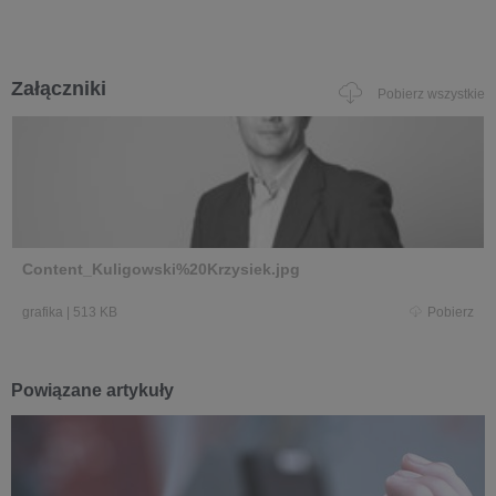
Załączniki
Pobierz wszystkie
Content_Kuligowski%20Krzysiek.jpg
grafika
|
513 KB
Pobierz
Powiązane artykuły