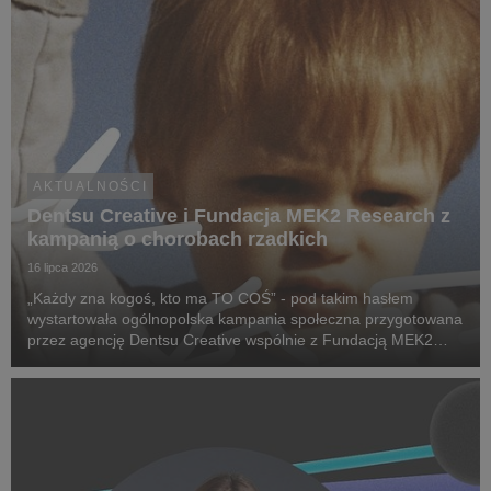
AKTUALNOŚCI
Dentsu Creative i Fundacja MEK2 Research z
kampanią o chorobach rzadkich
16 lipca 2026
„Każdy zna kogoś, kto ma TO COŚ” - pod takim hasłem
wystartowała ogólnopolska kampania społeczna przygotowana
przez agencję Dentsu Creative wspólnie z Fundacją MEK2
Research. Jej celem jest zwiększenie świadomości na temat
chorób rzadkich, zwrócenie uwagi na problemy pac...