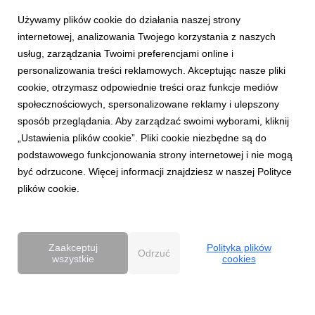
Używamy plików cookie do działania naszej strony
internetowej, analizowania Twojego korzystania z naszych
usług, zarządzania Twoimi preferencjami online i
personalizowania treści reklamowych. Akceptując nasze pliki
cookie, otrzymasz odpowiednie treści oraz funkcje mediów
AKTUALNOŚCI
społecznościowych, spersonalizowane reklamy i ulepszony
Dentsu wzmacnia kompetencje Business
sposób przeglądania. Aby zarządzać swoimi wyborami, kliknij
Transformation w Polsce
„Ustawienia plików cookie”. Pliki cookie niezbędne są do
27 kwietnia 2026
podstawowego funkcjonowania strony internetowej i nie mogą
Dentsu rozwija w Polsce kompetencje Business
być odrzucone. Więcej informacji znajdziesz w naszej Polityce
Transformation (BX), wzmacniając swoją pozycję w obszarze
plików cookie.
transformacji biznesowej w erze AI. Zespół BX, którym
pokieruje Agnieszka Heidrich i Yuriy Bryvus, odpowiada na
rosnące potrzeby klientów, którzy oczekują dziś nie tylk...
Zaakceptuj
Polityka plików
Odrzuć
wszystkie
cookies
Powered by