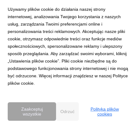
Używamy plików cookie do działania naszej strony
internetowej, analizowania Twojego korzystania z naszych
usług, zarządzania Twoimi preferencjami online i
personalizowania treści reklamowych. Akceptując nasze pliki
cookie, otrzymasz odpowiednie treści oraz funkcje mediów
AKTUALNOŚCI
społecznościowych, spersonalizowane reklamy i ulepszony
Dentsu wzmacnia kompetencje Business
sposób przeglądania. Aby zarządzać swoimi wyborami, kliknij
Transformation w Polsce
„Ustawienia plików cookie”. Pliki cookie niezbędne są do
27 kwietnia 2026
podstawowego funkcjonowania strony internetowej i nie mogą
Dentsu rozwija w Polsce kompetencje Business
być odrzucone. Więcej informacji znajdziesz w naszej Polityce
Transformation (BX), wzmacniając swoją pozycję w obszarze
plików cookie.
transformacji biznesowej w erze AI. Zespół BX, którym
pokieruje Agnieszka Heidrich i Yuriy Bryvus, odpowiada na
rosnące potrzeby klientów, którzy oczekują dziś nie tylk...
Zaakceptuj
Polityka plików
Odrzuć
wszystkie
cookies
Powered by