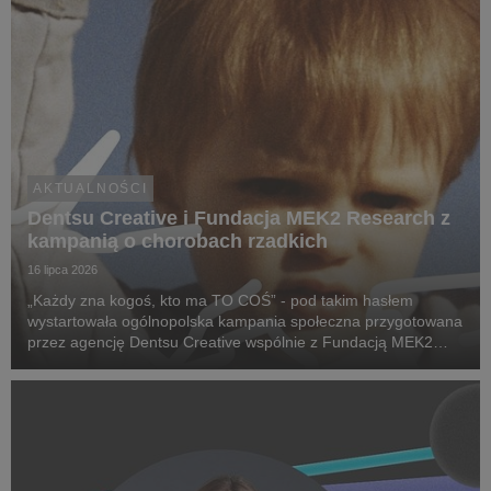
AKTUALNOŚCI
Dentsu Creative i Fundacja MEK2 Research z
kampanią o chorobach rzadkich
16 lipca 2026
„Każdy zna kogoś, kto ma TO COŚ” - pod takim hasłem
wystartowała ogólnopolska kampania społeczna przygotowana
przez agencję Dentsu Creative wspólnie z Fundacją MEK2
Research. Jej celem jest zwiększenie świadomości na temat
chorób rzadkich, zwrócenie uwagi na problemy pac...