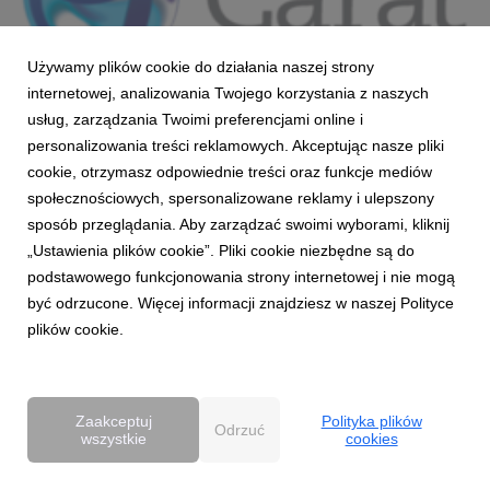
thumb_Carat.png
Używamy plików cookie do działania naszej strony
internetowej, analizowania Twojego korzystania z naszych
grafika
|
46,9 KB
Pobierz
usług, zarządzania Twoimi preferencjami online i
personalizowania treści reklamowych. Akceptując nasze pliki
cookie, otrzymasz odpowiednie treści oraz funkcje mediów
społecznościowych, spersonalizowane reklamy i ulepszony
Opel_OnStar_osobisty_asystent_kierowcy___b
sposób przeglądania. Aby zarządzać swoimi wyborami, kliknij
ohaterem_najnowszej_kampanii_marki_Opel-
„Ustawienia plików cookie”. Pliki cookie niezbędne są do
kw.docx
podstawowego funkcjonowania strony internetowej i nie mogą
być odrzucone. Więcej informacji znajdziesz w naszej Polityce
plików cookie.
docx
|
1,46 MB
Pobierz
Zaakceptuj
Polityka plików
Odrzuć
wszystkie
cookies
Powered by