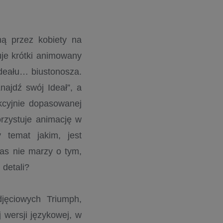
ą przez kobiety na
je krótki animowany
Ideału… biustonosza.
najdź swój Ideał”, a
ekcyjnie dopasowanej
orzystuje animację w
 temat jakim, jest
as nie marzy o tym,
 detali?
jęciowych Triumph,
 wersji językowej, w