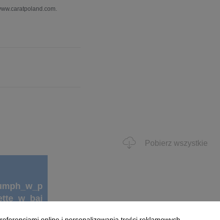
 www.caratpoland.com.
Pobierz wszystkie
iumph_w_p
tte_w_baj
referencjami online i personalizowania treści reklamowych.