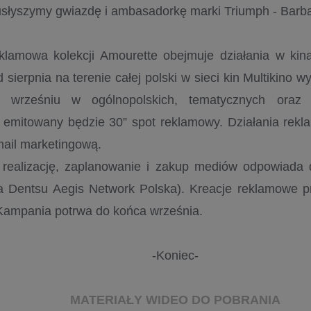
 usłyszymy gwiazdę i ambasadorkę marki Triumph - Barba
lamowa kolekcji Amourette obejmuje działania w kinac
d sierpnia na terenie całej polski w sieci kin Multikino 
wrześniu w ogólnopolskich, tematycznych oraz k
h emitowany będzie 30” spot reklamowy. Działania rek
ail marketingową.
, realizację, zaplanowanie i zakup mediów odpowiad
a Dentsu Aegis Network Polska). Kreacje reklamowe p
 Kampania potrwa do końca września.
-Koniec-
MATERIAŁY WIDEO DO POBRANIA