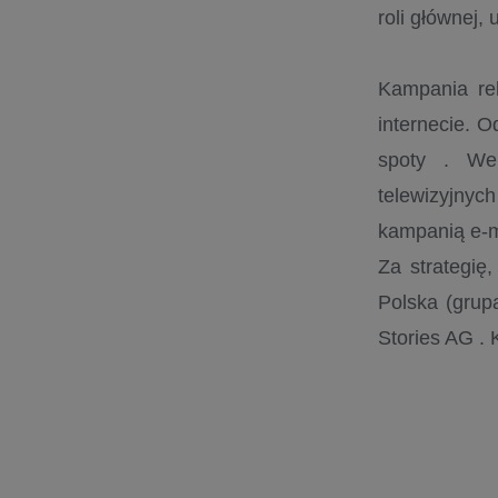
roli głównej,
Kampania rek
internecie. O
spoty . We 
telewizyjnyc
kampanią e-m
Za strategię
Polska (grup
Stories AG .