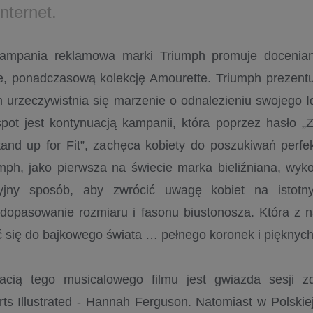
internet.
ampania reklamowa marki Triumph promuje docenian
e, ponadczasową kolekcję Amourette. Triumph prezentu
ym urzeczywistnia się marzenie o odnalezieniu swojego 
pot jest kontynuacją kampanii, która poprzez hasło „Z
tand up for Fit”, zachęca kobiety do poszukiwań perf
iumph, jako pierwsza na świecie marka bieliźniana, wyk
yjny sposób, aby zwrócić uwagę kobiet na istotny
dopasowanie rozmiaru i fasonu biustonosza. Która z n
ć się do bajkowego świata … pełnego koronek i pięknych
acią tego musicalowego filmu jest gwiazda sesji zd
ts Illustrated - Hannah Ferguson. Natomiast w Polskiej