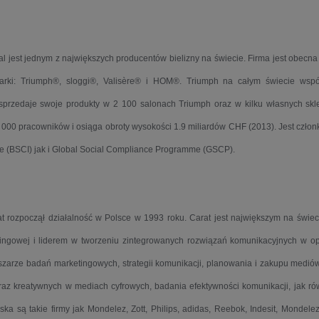
al jest jednym z największych producentów bielizny na świecie. Firma jest obecn
rki: Triumph®, sloggi®, Valisère® i HOM®. Triumph na całym świecie wspó
sprzedaje swoje produkty w 2 100 salonach Triumph oraz w kilku własnych skl
 000 pracowników i osiąga obroty wysokości 1.9 miliardów CHF (2013). Jest czło
ive (BSCI) jak i Global Social Compliance Programme (GSCP).
rozpoczął działalność w Polsce w 1993 roku. Carat jest największym na świeci
ingowej i liderem w tworzeniu zintegrowanych rozwiązań komunikacyjnych w op
bszarze badań marketingowych, strategii komunikacji, planowania i zakupu medi
raz kreatywnych w mediach cyfrowych, badania efektywności komunikacji, jak rów
ska są takie firmy jak Mondelez, Zott, Philips, adidas, Reebok, Indesit, Mondele