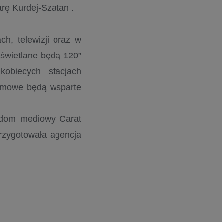
rę Kurdej-Szatan .
h, telewizji oraz w
wyświetlane będą 120”
obiecych stacjach
lamowe będą wsparte
a dom mediowy Carat
rzygotowała agencja