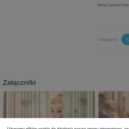
Mead Johnson Nutrit
Udostępnij
Załączniki
Używamy plików cookie do działania naszej strony internetowej, an