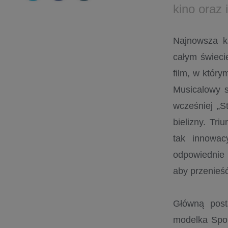
kino oraz 
Najnowsza k
całym świeci
film, w któr
Musicalowy s
wcześniej „S
bielizny. Tr
tak innowac
odpowiednie 
aby przenieś
Główną post
modelka Spor