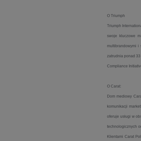
O Triumph
Triumph Internation
swoje kluczowe ma
multibrandowymi i 
zatrudnia ponad 33
Compliance Initiat
O Carat:
Dom mediowy Carat 
komunikacji market
oferuje usługi w o
technologicznych o
Klientami Carat Pol