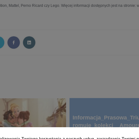
ion, Mattel, Perno Ricard czy Lego. Więcej informacji dostępnych jest na stronie:
Informacja_Prasowa_Tr
romuje_kolekcj__Amoure
kowym_stylu.docx
alizowania Twojego korzystania z naszych usług, zarządzania Twoimi p