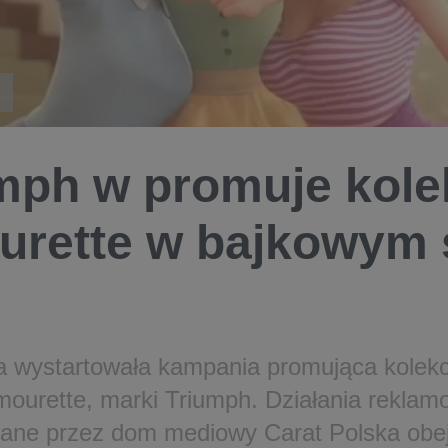
mph w promuje kole
rette w bajkowym 
ia wystartowała kampania promująca kolekc
Amourette, marki Triumph. Działania reklam
ane przez dom mediowy Carat Polska obejm