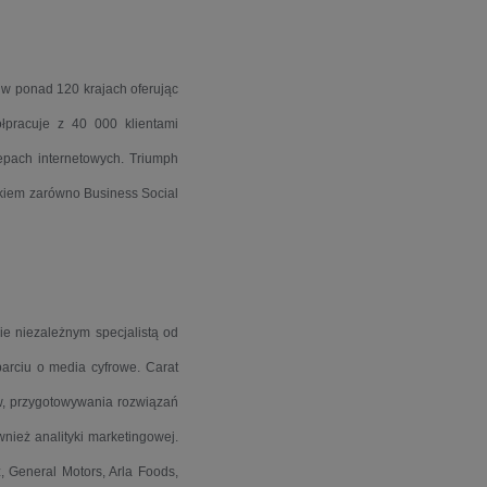
a w ponad 120 krajach oferując
łpracuje z 40 000 klientami
epach internetowych. Triumph
nkiem zarówno Business Social
e niezależnym specjalistą od
arciu o media cyfrowe. Carat
ów, przygotowywania rozwiązań
nież analityki marketingowej.
z, General Motors, Arla Foods,