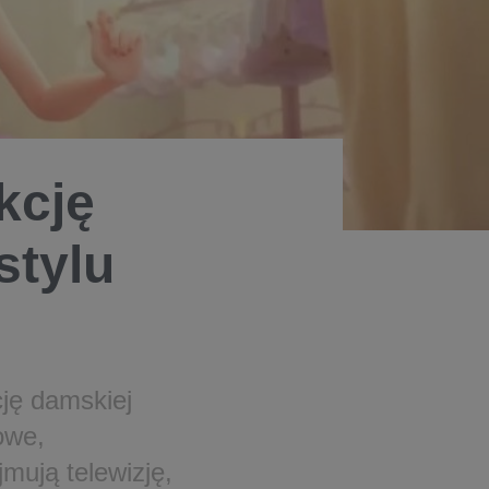
kcję
stylu
ję damskiej
owe,
ują telewizję,