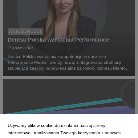
AKTUALNOŚCI
Dentsu Polska wzmacnia Performance
23 czerwca 2026
Dentsu Polska wzmacnia kompetencje w obszarze
Performance Media i tworzy nową, zintegrowaną strukturę
skupiającą zespoły odpowiedzialne za rozwój biznesu klientów
oraz dostarczanie zaawansowanych rozwiązań performance.
Na czele nowego obszaru stanęła Marta Bińczyk jako H...
Używamy plików cookie do działania naszej strony
internetowej, analizowania Twojego korzystania z naszych