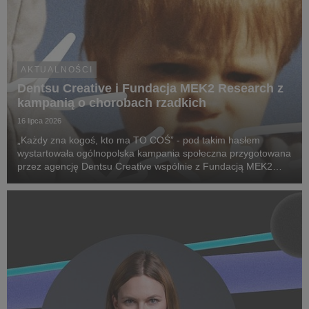
AKTUALNOŚCI
Dentsu Creative i Fundacja MEK2 Research z
kampanią o chorobach rzadkich
16 lipca 2026
„Każdy zna kogoś, kto ma TO COŚ” - pod takim hasłem
wystartowała ogólnopolska kampania społeczna przygotowana
przez agencję Dentsu Creative wspólnie z Fundacją MEK2
Research. Jej celem jest zwiększenie świadomości na temat
chorób rzadkich, zwrócenie uwagi na problemy pac...