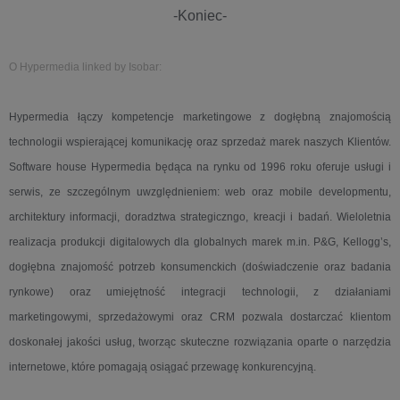
-Koniec-
O Hypermedia linked by Isobar:
Hypermedia łączy kompetencje marketingowe z dogłębną znajomością
technologii wspierającej komunikację oraz sprzedaż marek naszych Klientów.
Software house Hypermedia będąca na rynku od 1996 roku oferuje usługi i
serwis, ze szczególnym uwzględnieniem: web oraz mobile developmentu,
architektury informacji, doradztwa strategiczngo, kreacji i badań. Wieloletnia
realizacja produkcji digitalowych dla globalnych marek m.in. P&G, Kellogg’s,
dogłębna znajomość potrzeb konsumenckich (doświadczenie oraz badania
rynkowe) oraz umiejętność integracji technologii, z działaniami
marketingowymi, sprzedażowymi oraz CRM pozwala dostarczać klientom
doskonałej jakości usług, tworząc skuteczne rozwiązania oparte o narzędzia
internetowe, które pomagają osiągać przewagę konkurencyjną.