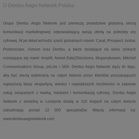
O Dentsu Aegis Network Polska:
Grupa Dentsu Aegis Network jest pierwszą prawdziwie globalną siecią
komunikacji marketingowej odpowiadającą swoją ofertą na potrzeby ery
cyfrowej. W jej skład wchodzi sześć globalnych marek: Carat, iProspect, Isobar,
Posterscope, Vizeum oraz Dentsu, a także działające na wielu rynkach
rozwijające się marki: Amplifi, Amnet Data2Decisions, Mcgarrybowen, Mitchell
Communications Group, psLive i 360i. Dentsu Aegis Network dąży do tego,
aby być siecią wybieraną na całym świecie przez klientów poszukujących
najwyższej klasy ekspertyzy, wiedzy i największych możliwości w zakresie
usług związanych z marką, mediami i komunikacją cyfrową. Dentsu Aegis
Network z siedzibą w Londynie działą w 110 krajach na całym świecie
zatrudniając ponad 22 000 specjalistów. Więcej informacji na:
www.dentsuaegisnetwork.com