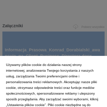
Załączniki
Pobierz wszystkie
Informacja_Prasowa_Konrad_Dorabialski_awa
nsuje_na_Client_Business_Directora.docx
Używamy plików cookie do działania naszej strony
internetowej, analizowania Twojego korzystania z naszych
docx
|
737 KB
Pobierz
usług, zarządzania Twoimi preferencjami online i
personalizowania treści reklamowych. Akceptując nasze pliki
cookie, otrzymasz odpowiednie treści oraz funkcje mediów
społecznościowych, spersonalizowane reklamy i ulepszony
sposób przeglądania. Aby zarządzać swoimi wyborami, kliknij
„Ustawienia plików cookie”. Pliki cookie niezbędne są do