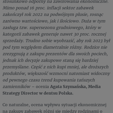
stosunkowo odporny na zawirowania ekonomiczne.
Mimo ponad 16 proc. inflacji sektor zabawek
zakończył rok 2022 na podwójnym plusie, rosnąc
zarówno wartościowo, jak i ilościowo. Duża w tym
zasługa tzw. supersezonu grudniowego, który w
kategorii zabawek generuje nawet 30 proc. rocznej
sprzedaży. Trudno sobie wyobrazić, aby rok 2023 był
pod tym względem diametralnie różny. Rodzice nie
zrezygnują z zakupu prezentów dla swoich pociech,
jednak ich decyzje zakupowe staną się bardziej
przemyślane. Część z nich kupi mniej, ale droższych
produktów, większość wzmocni natomiast widoczny
od pewnego czasu trend kupowania tańszych
zamienników –
ocenia
Agata Szymańska, Media
Strategy Director w dentsu Polska.
Co naturalne, ocena wpływu sytuacji ekonomicznej
na zakupy zabawek różni się między rodzinami o