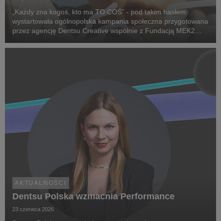
„Każdy zna kogoś, kto ma TO COŚ” - pod takim hasłem
wystartowała ogólnopolska kampania społeczna przygotowana
przez agencję Dentsu Creative wspólnie z Fundacją MEK2
Research. Jej celem jest zwiększenie świadomości na temat
chorób rzadkich, zwrócenie uwagi na problemy pac...
AKTUALNOŚCI
Dentsu Polska wzmacnia Performance
23 czerwca 2026