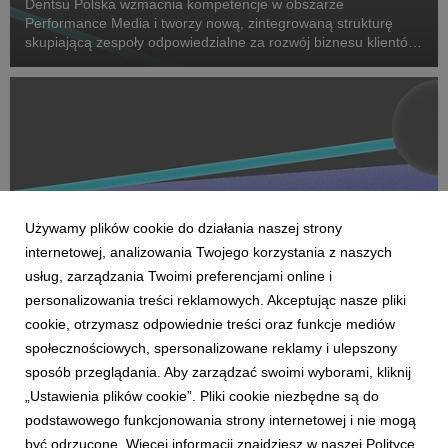
Dentsu Polska wzmacnia kompetencje w obszarze
Performance Media i tworzy nową, zintegrowaną strukturę
skupiającą zespoły odpowiedzialne za rozwój biznesu klientów
oraz dostarczanie zaawansowanych rozwiązań performance.
Na czele nowego obszaru stanęła Marta Bińczyk jako H...
Używamy plików cookie do działania naszej strony
internetowej, analizowania Twojego korzystania z naszych
usług, zarządzania Twoimi preferencjami online i
personalizowania treści reklamowych. Akceptując nasze pliki
cookie, otrzymasz odpowiednie treści oraz funkcje mediów
AKTUALNOŚCI
społecznościowych, spersonalizowane reklamy i ulepszony
Dentsu wzmacnia kompetencje Business
sposób przeglądania. Aby zarządzać swoimi wyborami, kliknij
Transformation w Polsce
„Ustawienia plików cookie”. Pliki cookie niezbędne są do
27 kwietnia 2026
podstawowego funkcjonowania strony internetowej i nie mogą
Dentsu rozwija w Polsce kompetencje Business
być odrzucone. Więcej informacji znajdziesz w naszej Polityce