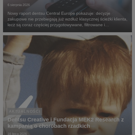
6 sierpnia 2026
Nowy raport dentsu Central Europe pokazuje: decyzje
zakupowe nie przebiegają już wzdłuż klasycznej ścieżki klienta,
lecz są coraz częściej przygotowywane, filtrowane i
rekomendowane przez systemy oparte na sztucznej
inteligencji.
AKTUALNOŚCI
Dentsu Creative i Fundacja MEK2 Research z
kampanią o chorobach rzadkich
16 lipca 2026