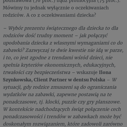
podstawowa (76 proc.) bądź promocyjna (75 proc.).
Mówimy tu jednak wyłącznie o oczekiwaniach
rodziców. A co z oczekiwaniami dziecka?
– Wybór prezentu świątecznego dla dziecka to dla
rodziców dość trudny moment – jak połączyć
upodobania dziecka z własnymi wymaganiami co do
zabawki? Zazwyczaj te dwie kwestie nie idą w parze,
i to, co jest zgodne z trendami wśród dzieci, nie
spełnia kryteriów ekonomicznych, edukacyjnych,
trwałości czy bezpieczeństwa –
wskazuje
Ilona
Szynkowska, Client Partner w dentsu Polska
–
W
sytuacji, gdy rodzice zmuszeni są do ograniczania
wydatków na zabawki, zapewne postawią na te
ponadczasowe, tj. klocki, puzzle czy gry planszowe.
W kontekście nadchodzących świąt połączenie cech
ponadczasowości i trendów w zabawkach może być
doskonałym rozwiązaniem, które zadowoli zarówno