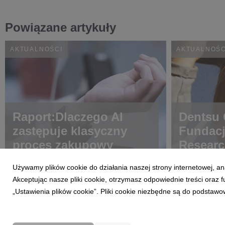
Powiązane artykuły
AKTUALNOŚCI
AKTUALNOŚC
Raport:Dlaczego AI
Dentsu C
zastępuje klasyczny
Fundac
proces zakupowy
Researc
choroba
Używamy plików cookie do działania naszej strony internetowej, an
Akceptując nasze pliki cookie, otrzymasz odpowiednie treści oraz
„Ustawienia plików cookie”. Pliki cookie niezbędne są do podstawo