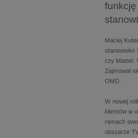
funkcję
stanow
Maciej Kuter
stanowisko 
czy Mattel.
Zajmował si
OMD.
W nowej rol
klientów w 
ramach swo
obszarze T