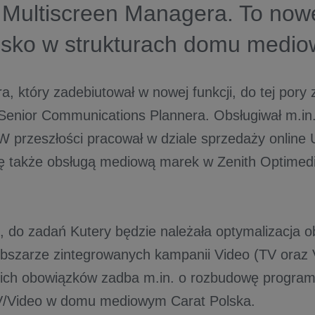
 Multiscreen Managera. To now
isko w strukturach domu medio
a, który zadebiutował w nowej funkcji, do tej pory
Senior Communications Plannera. Obsługiwał m.in
 W przeszłości pracował w dziale sprzedaży online
ę także obsługą mediową marek w Zenith Optimed
i, do zadań Kutery będzie należała optymalizacja o
obszarze zintegrowanych kampanii Video (TV oraz 
ich obowiązków zadba m.in. o rozbudowę progra
V/Video w domu mediowym Carat Polska.