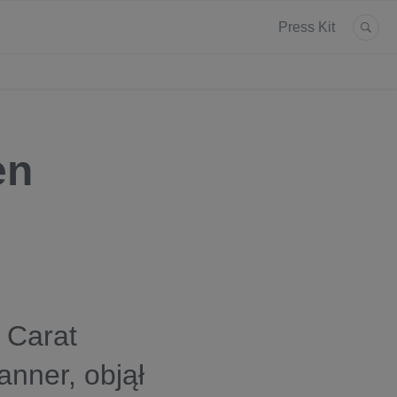
Press Kit
en
 Carat
nner, objął