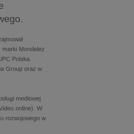
e
wego.
 zajmował
. marki Mondelez
 UPC Polska.
ia Group oraz w
bsługi mediowej
Video online). W
mu rozwojowego w