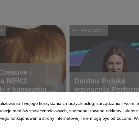
I
AKTUALNOŚCI
reative i
ja MEK2
Dentsu Polska
h z kampanią o
wzmacnia Perfor
ch rzadkich
alizowania Twojego korzystania z naszych usług, zarządzania Twoimi p
 funkcje mediów społecznościowych, spersonalizowane reklamy i ulepsz
wego funkcjonowania strony internetowej i nie mogą być odrzucone. Więc