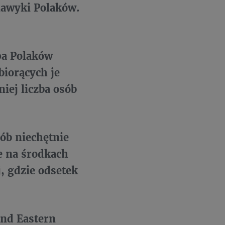
nawyki Polaków.
pa Polaków
biorących je
ej liczba osób
ób niechętnie
e na środkach
 gdzie odsetek
and Eastern