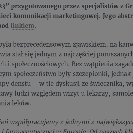
23” przygotowanego przez specjalistów z G
sieci komunikacji marketingowej. Jego abstr
pod
linkiem
.
była bezprecedensowym zjawiskiem, na kanw
wia stał się jednym z najczęściej poruszany
ch i społecznościowych. Bez wątpienia zaga
cym społeczeństwo były szczepionki, jednak 
upy denstu – w tle dyskusji ze świecznika, w
tawy ludzi względem wizyt u lekarzy, samole
nia leków.
ień współpracujemy z jednymi z największyc
i farmaceutycznej w Europie. Od naszych kl