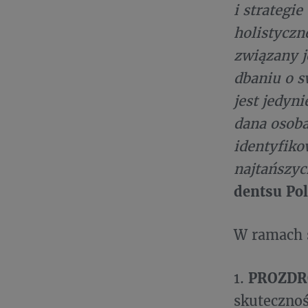
i strategi
holistyczn
związany 
dbaniu o s
jest jedyn
dana osoba
identyfiko
najtańszy
dentsu Pol
W ramach s
1.
PROZDR
skutecznoś