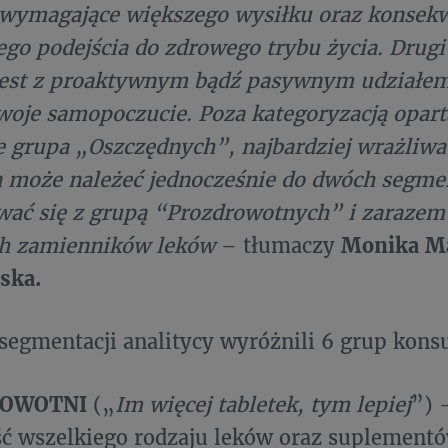
e wymagające większego wysiłku oraz konsek
ego podejścia do zdrowego trybu życia. Drugi 
jest z proaktywnym bądź pasywnym udziałe
woje samopoczucie. Poza kategoryzacją opart
ie grupa „Oszczędnych”, najbardziej wrażliw
 może należeć jednocześnie do dwóch segme
wać się z grupą “Prozdrowotnych” i zarazem
ch zamienników leków
– tłumaczy
Monika Ma
ska.
egmentacji analitycy wyróżnili 6 grup kon
OWOTNI
(„
Im więcej tabletek, tym lepiej
”) 
ć wszelkiego rodzaju leków oraz suplementów