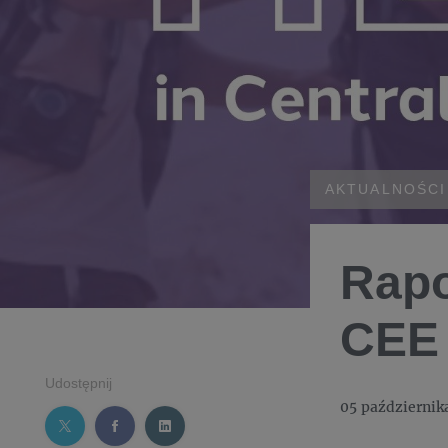
AKTUALNOŚCI
Rapo
CEE
Udostępnij
05 październik