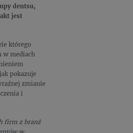
rupy dentsu,
akt jest
ie którego
ch w mediach
dnieniem
jak pokazuje
yraźnej zmianie
czenia i
h firm z branż
ientów w