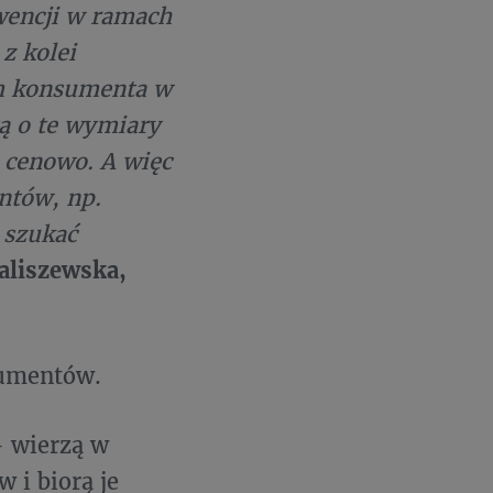
wencji w ramach
z kolei
m konsumenta w
ą o te wymiary
a cenowo. A więc
ntów, np.
 szukać
liszewska,
sumentów.
- wierzą w
 i biorą je