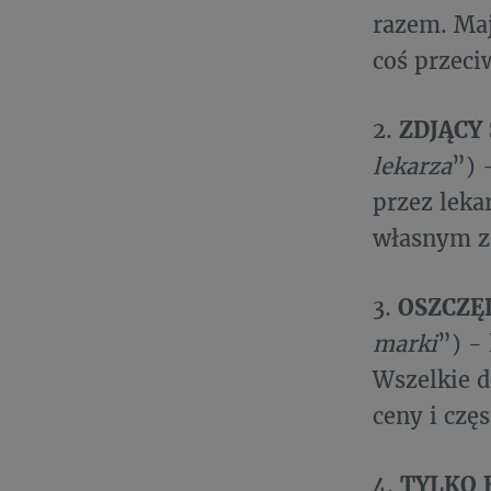
razem.​ Ma
coś przeci
2.
ZDJĄCY
lekarza
”) 
przez leka
własnym z
3.
OSZCZĘ
marki
”) -
Wszelkie d
ceny i czę
4.
TYLKO 