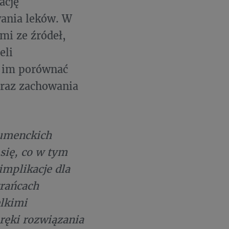
ację
ania leków. W
mi ze źródeł,
eli
o im porównać
oraz zachowania
sumenckich
się, co w tym
implikacje dla
krańcach
elkimi
ręki rozwiązania