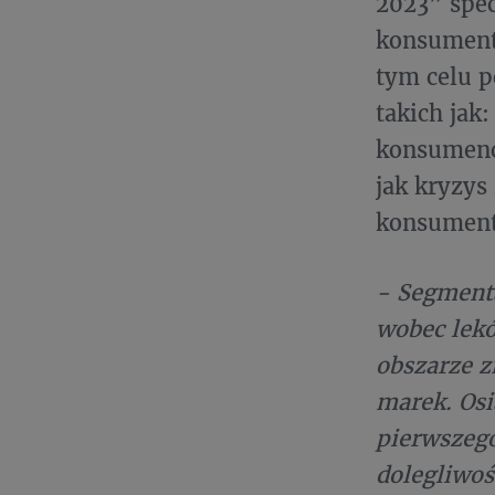
2023” spec
konsument
tym celu p
takich jak
konsumenc
jak kryzys
konsumen
- Segment
wobec lekó
obszarze z
marek. Osi
pierwszego
dolegliwoś