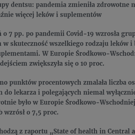
upy dentsu: pandemia zmieniła zdrowotne 
aźnie więcej leków i suplementów
 o 7 pp. po pandemii Covid-19 wzrosła gru
 w skuteczność wszelkiego rodzaju leków i 
uplementami. W Europie Środkowo-Wschodni
dejściem zwiększyła się o 10 proc.
amo punktów procentowych zmalała liczba os
 do lekarza i polegających niemal wyłączni
otnie było w Europie Środkowo-Wschodniej,
b wzrósł o 7,5 proc.
odzą z raportu „State of health in Central 