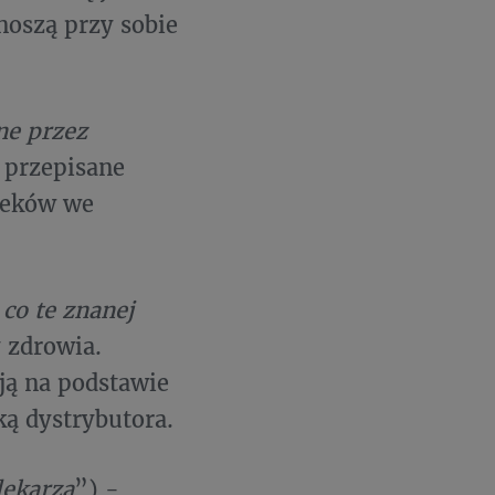
noszą przy sobie
ne przez
i przepisane
 leków we
co te znanej
y zdrowia.
ją na podstawie
ą dystrybutora.​
lekarza
”) -