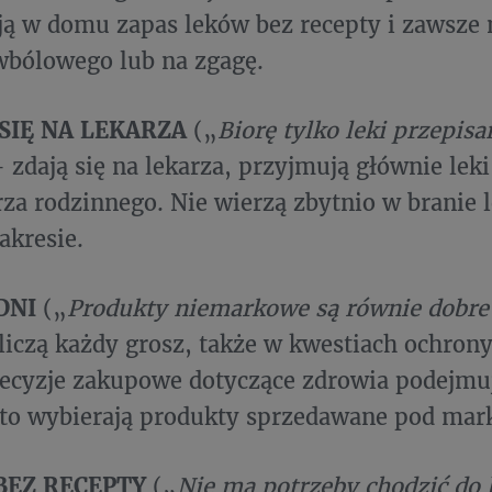
ją w domu zapas leków bez recepty i zawsze 
wbólowego lub na zgagę.
 SIĘ NA LEKARZA
(„
Biorę tylko leki przepisa
- zdają się na lekarza, przyjmują głównie lek
rza rodzinnego. Nie wierzą zbytnio w branie
akresie.
DNI
(„
Produkty niemarkowe są równie dobre 
 liczą każdy grosz, także w kwestiach ochron
ecyzje zakupowe dotyczące zdrowia podejmu
sto wybierają produkty sprzedawane pod mark
BEZ RECEPTY
(„
Nie ma potrzeby chodzić do 