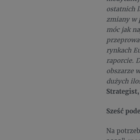
ostatnich 
zmiany w 
móc jak na
przeprowad
rynkach E
raporcie. 
obszarze w
dużych ilo
Strategist
Sześć pod
Na potrzeb