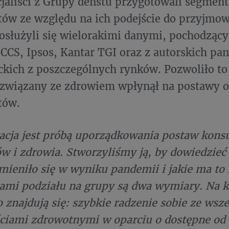
jaliści z Grupy denstu przygotowali segment
ów ze względu na ich podejście do przyjmow
osłużyli się wielorakimi danymi, pochodzący
: CCS, Ipsos, Kantar TGI oraz z autorskich pan
kich z poszczególnych rynków. Pozwoliło t
 związany ze zdrowiem wpłynął na postawy 
tów.
acja jest próbą uporządkowania postaw kon
w i zdrowia. Stworzyliśmy ją, by dowiedzieć 
mieniło się w wyniku pandemii i jakie ma to 
ami podziału na grupy są dwa wymiary. Na 
 znajdują się: szybkie radzenie sobie ze wsz
ciami zdrowotnymi w oparciu o dostępne od 