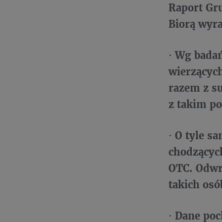
Raport Gr
Biorą wyr
·
Wg badań
wierzących
razem z s
z takim po
·
O tyle s
chodzących
OTC. Odwr
takich osó
·
Dane poch