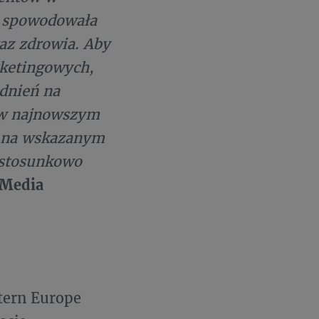
a spowodowała
z zdrowia. Aby
rketingowych,
adnień na
 w najnowszym
że na wskazanym
w stosunkowo
 Media
stern Europe