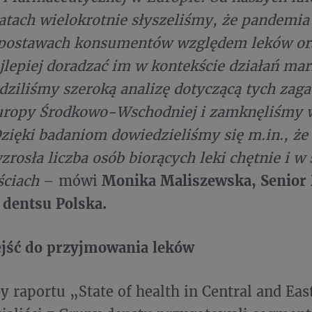
latach wielokrotnie słyszeliśmy, że pandemi
postawach konsumentów względem leków ora
jlepiej doradzać im w kontekście działań ma
ziliśmy szeroką analizę dotyczącą tych zag
uropy Środkowo-Wschodniej i zamknęliśmy
Dzięki badaniom dowiedzieliśmy się m.in., 
zrosła liczba osób biorących leki chętnie i 
ściach
– mówi
Monika Maliszewska, Senior
, dentsu Polska.
ejść do przyjmowania leków
y raportu „State of health in Central and Ea