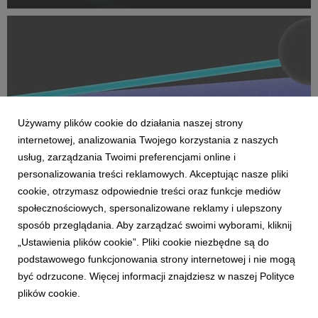
oraz dostarczanie zaawansowanych rozwiązań performance.
Na czele nowego obszaru stanęła Marta Bińczyk jako H...
Używamy plików cookie do działania naszej strony
internetowej, analizowania Twojego korzystania z naszych
usług, zarządzania Twoimi preferencjami online i
personalizowania treści reklamowych. Akceptując nasze pliki
cookie, otrzymasz odpowiednie treści oraz funkcje mediów
AKTUALNOŚCI
społecznościowych, spersonalizowane reklamy i ulepszony
Dentsu wzmacnia kompetencje Business
sposób przeglądania. Aby zarządzać swoimi wyborami, kliknij
Transformation w Polsce
„Ustawienia plików cookie”. Pliki cookie niezbędne są do
27 kwietnia 2026
podstawowego funkcjonowania strony internetowej i nie mogą
Dentsu rozwija w Polsce kompetencje Business
być odrzucone. Więcej informacji znajdziesz w naszej Polityce
Transformation (BX), wzmacniając swoją pozycję w obszarze
plików cookie.
transformacji biznesowej w erze AI. Zespół BX, którym
pokieruje Agnieszka Heidrich i Yuriy Bryvus, odpowiada na