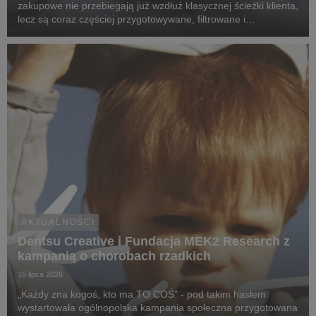
zakupowe nie przebiegają już wzdłuż klasycznej ścieżki klienta,
lecz są coraz częściej przygotowywane, filtrowane i
rekomendowane przez systemy oparte na sztucznej
inteligencji.
AKTUALNOŚCI
Dentsu Creative i Fundacja MEK2 Research z
kampanią o chorobach rzadkich
16 lipca 2026
„Każdy zna kogoś, kto ma TO COŚ” - pod takim hasłem
wystartowała ogólnopolska kampania społeczna przygotowana