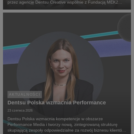
przez agencję Dentsu Creative wspólnie z Fundacją MEK2
Research. Jej celem jest zwiększenie świadomości na temat
chorób rzadkich, zwrócenie uwagi na problemy pac...
AKTUALNOŚCI
Dentsu Polska wzmacnia Performance
23 czerwca 2026
Dentsu Polska wzmacnia kompetencje w obszarze
Performance Media i tworzy nową, zintegrowaną strukturę
skupiającą zespoły odpowiedzialne za rozwój biznesu klientów