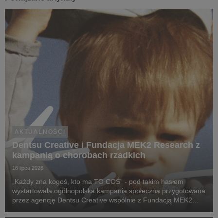
AKTUALNOŚCI
Dentsu Creative i Fundacja MEK2 Research z
kampanią o chorobach rzadkich
16 lipca 2026
„Każdy zna kogoś, kto ma TO COŚ” - pod takim hasłem
wystartowała ogólnopolska kampania społeczna przygotowana
przez agencję Dentsu Creative wspólnie z Fundacją MEK2
Research. Jej celem jest zwiększenie świadomości na temat