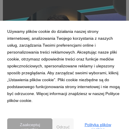
Używamy plików cookie do działania naszej strony
internetowej, analizowania Twojego korzystania z naszych
usług, zarządzania Twoimi preferencjami online i
personalizowania treści reklamowych. Akceptując nasze pliki
cookie, otrzymasz odpowiednie treści oraz funkcje mediów
AKTUALNOŚCI
społecznościowych, spersonalizowane reklamy i ulepszony
Zmiany w Amplifi. Mariusz Kukwa Chief
sposób przeglądania. Aby zarządzać swoimi wyborami, kliknij
Investment Officerem
„Ustawienia plików cookie”. Pliki cookie niezbędne są do
1 kwietnia 2026
podstawowego funkcjonowania strony internetowej i nie mogą
Mariusz Kukwa objął rolę Chief Investment Officera w dentsu
być odrzucone. Więcej informacji znajdziesz w naszej Polityce
Polska. Stojąc na czele zespołu Amplifi odpowiada za
plików cookie.
integrację kompetencji inwestycyjnych i zakupowych oraz
rozwój produktów mediowych w ramach strategii Media++.
Zmiana roli Mariusza Kukwy oznacz...
Zaakceptuj
Polityka plików
Odrzuć