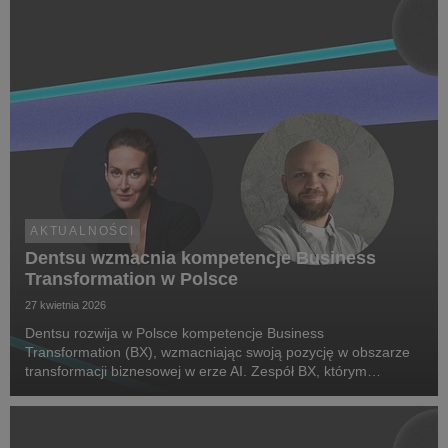
AKTUALNOŚCI
Dentsu wzmacnia kompetencje Business
Transformation w Polsce
27 kwietnia 2026
Dentsu rozwija w Polsce kompetencje Business
Transformation (BX), wzmacniając swoją pozycję w obszarze
transformacji biznesowej w erze AI. Zespół BX, którym
pokieruje Agnieszka Heidrich i Yuriy Bryvus, odpowiada na
rosnące potrzeby klientów, którzy oczekują dziś nie tylk...