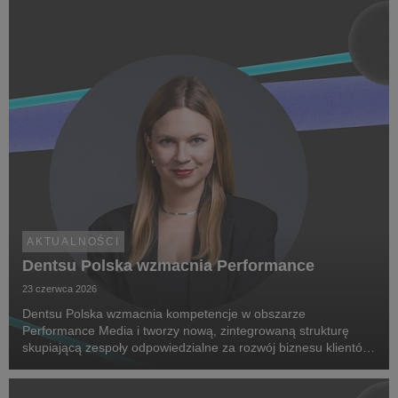
chorób rzadkich, zwrócenie uwagi na problemy pac...
AKTUALNOŚCI
Dentsu Polska wzmacnia Performance
23 czerwca 2026
Dentsu Polska wzmacnia kompetencje w obszarze
Performance Media i tworzy nową, zintegrowaną strukturę
skupiającą zespoły odpowiedzialne za rozwój biznesu klientów
oraz dostarczanie zaawansowanych rozwiązań performance.
Na czele nowego obszaru stanęła Marta Bińczyk jako H...