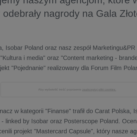
ujemy naszym agencjom, które 
 odebrały nagrody na Gala Zło
a, Isobar Poland oraz nasz zespół Marketingu&PR 
"Kultura i media" oraz "Content marketing - brande
ojekt "Pojednanie" realizowany dla Forum Film Pola
Aby wyświetlić treść poprawnie
zaakceptuj pliki cookies.
acz w kategorii "Finanse" trafił do Carat Polska, 
- linked by Isobar oraz Posterscope Poland. Oceni
cenili projekt "Mastercard Capsule", który nasze ag