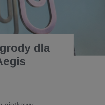
agrody dla
Aegis