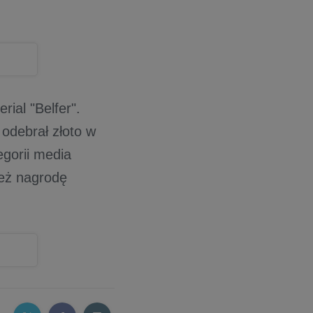
ial "Belfer".
odebrał złoto w
egorii media
ież nagrodę