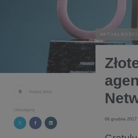
AKTUALNOŚCI
Złot
agen
Kopiuj tekst
Netw
Udostępnij
06 grudnia 2017