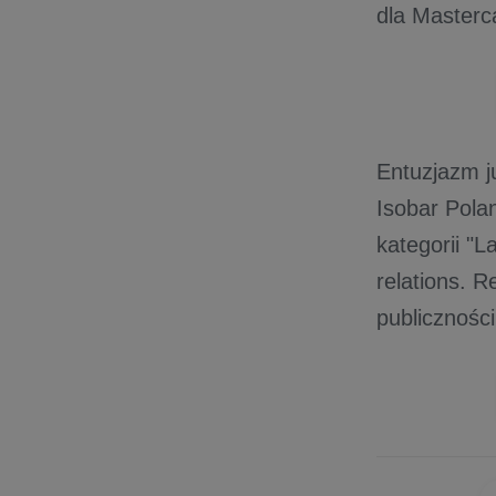
dla Masterc
Entuzjazm j
Isobar Pola
kategorii "L
relations. 
publiczności