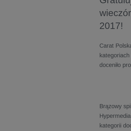
Gratul
wieczór
2017!
Carat Polsk
kategoriach 
doceniło pr
Brązowy spin
Hypermedia 
kategorii do