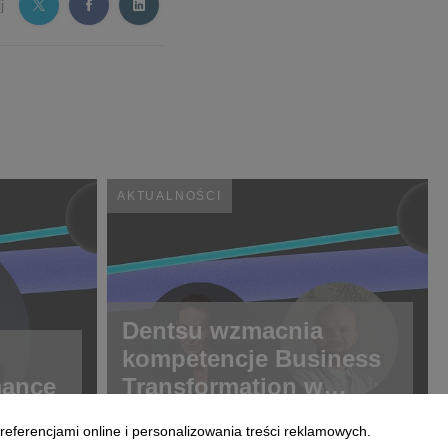
j
AKTUALNOŚCI
Dentsu wzmacnia
kompetencje Business
mance
Transformation w
Polsce
referencjami online i personalizowania treści reklamowych.