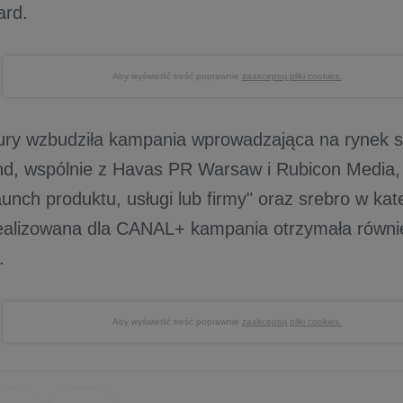
ard.
Aby wyświetlić treść poprawnie
zaakceptuj pliki cookies.
ury wzbudziła kampania wprowadzająca na rynek ser
nd, wspólnie z Havas PR Warsaw i Rubicon Media, 
aunch produktu, usługi lub firmy" oraz srebro w kat
Realizowana dla CANAL+ kampania otrzymała równ
.
Aby wyświetlić treść poprawnie
zaakceptuj pliki cookies.