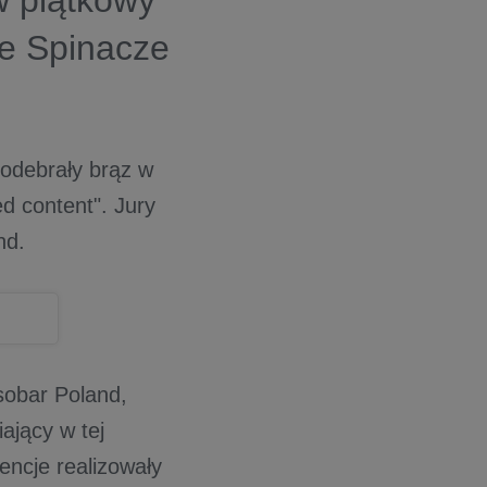
w piątkowy
te Spinacze
odebrały brąz w
d content". Jury
nd.
Isobar Poland,
ający w tej
encje realizowały