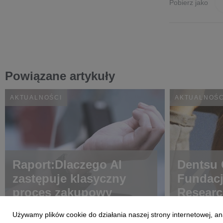
Pobierz jako
Powiązane artykuły
AKTUALNOŚCI
AKTUALNOŚC
Raport:Dlaczego AI
Dentsu C
zastępuje klasyczny
Fundac
proces zakupowy
Researc
choroba
Używamy plików cookie do działania naszej strony internetowej, an