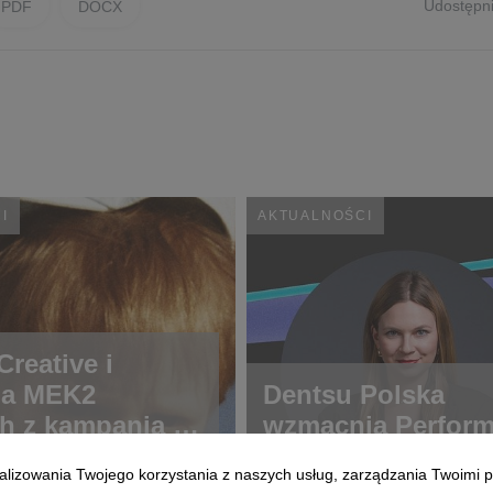
Udostępni
PDF
DOCX
I
AKTUALNOŚCI
reative i
ja MEK2
Dentsu Polska
h z kampanią o
wzmacnia Perfor
ch rzadkich
alizowania Twojego korzystania z naszych usług, zarządzania Twoimi p