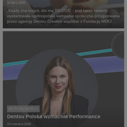
16 lipca 2026
„Każdy zna kogoś, kto ma TO COŚ” - pod takim hasłem
wystartowała ogólnopolska kampania społeczna przygotowana
przez agencję Dentsu Creative wspólnie z Fundacją MEK2
Research. Jej celem jest zwiększenie świadomości na temat
chorób rzadkich, zwrócenie uwagi na problemy pac...
AKTUALNOŚCI
Dentsu Polska wzmacnia Performance
23 czerwca 2026