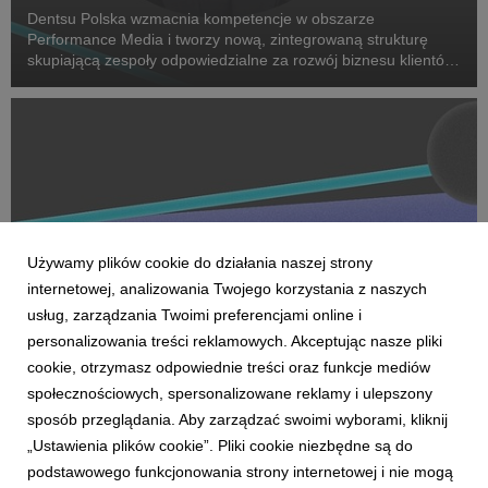
Dentsu Polska wzmacnia kompetencje w obszarze
Performance Media i tworzy nową, zintegrowaną strukturę
skupiającą zespoły odpowiedzialne za rozwój biznesu klientów
oraz dostarczanie zaawansowanych rozwiązań performance.
Na czele nowego obszaru stanęła Marta Bińczyk jako H...
Używamy plików cookie do działania naszej strony
internetowej, analizowania Twojego korzystania z naszych
usług, zarządzania Twoimi preferencjami online i
personalizowania treści reklamowych. Akceptując nasze pliki
cookie, otrzymasz odpowiednie treści oraz funkcje mediów
AKTUALNOŚCI
społecznościowych, spersonalizowane reklamy i ulepszony
Dentsu wzmacnia kompetencje Business
sposób przeglądania. Aby zarządzać swoimi wyborami, kliknij
Transformation w Polsce
„Ustawienia plików cookie”. Pliki cookie niezbędne są do
27 kwietnia 2026
podstawowego funkcjonowania strony internetowej i nie mogą
Dentsu rozwija w Polsce kompetencje Business