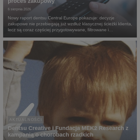
proces zakupowy
6 sierpnia 2026
Nowy raport dentsu Central Europe pokazuje: decyzje
zakupowe nie przebiegają już wzdłuż klasycznej ścieżki klienta,
lecz są coraz częściej przygotowywane, filtrowane i
rekomendowane przez systemy oparte na sztucznej
inteligencji.
AKTUALNOŚCI
Dentsu Creative i Fundacja MEK2 Research z
kampanią o chorobach rzadkich