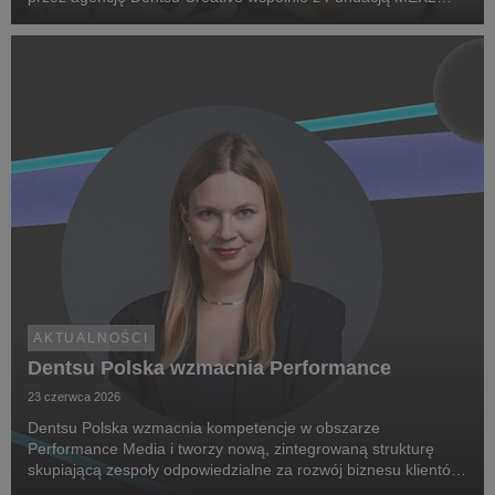
Research. Jej celem jest zwiększenie świadomości na temat
chorób rzadkich, zwrócenie uwagi na problemy pac...
AKTUALNOŚCI
Dentsu Polska wzmacnia Performance
23 czerwca 2026
Dentsu Polska wzmacnia kompetencje w obszarze
Performance Media i tworzy nową, zintegrowaną strukturę
skupiającą zespoły odpowiedzialne za rozwój biznesu klientów
oraz dostarczanie zaawansowanych rozwiązań performance.