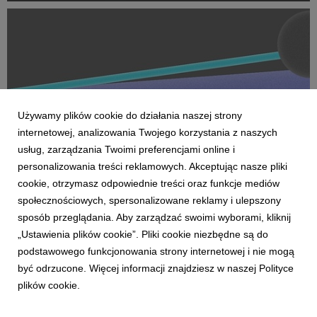
Na czele nowego obszaru stanęła Marta Bińczyk jako H...
Używamy plików cookie do działania naszej strony
internetowej, analizowania Twojego korzystania z naszych
usług, zarządzania Twoimi preferencjami online i
personalizowania treści reklamowych. Akceptując nasze pliki
cookie, otrzymasz odpowiednie treści oraz funkcje mediów
AKTUALNOŚCI
społecznościowych, spersonalizowane reklamy i ulepszony
Dentsu wzmacnia kompetencje Business
sposób przeglądania. Aby zarządzać swoimi wyborami, kliknij
Transformation w Polsce
„Ustawienia plików cookie”. Pliki cookie niezbędne są do
27 kwietnia 2026
podstawowego funkcjonowania strony internetowej i nie mogą
Dentsu rozwija w Polsce kompetencje Business
być odrzucone. Więcej informacji znajdziesz w naszej Polityce
Transformation (BX), wzmacniając swoją pozycję w obszarze
plików cookie.
transformacji biznesowej w erze AI. Zespół BX, którym
pokieruje Agnieszka Heidrich i Yuriy Bryvus, odpowiada na
rosnące potrzeby klientów, którzy oczekują dziś nie tylk...