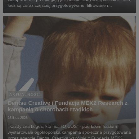
lecz są coraz częściej przygotowywane, filtrowane i
rekomendowane przez systemy oparte na sztucznej
inteligencji.
AKTUALNOŚCI
Dentsu Creative i Fundacja MEK2 Research z
kampanią o chorobach rzadkich
16 lipca 2026
„Każdy zna kogoś, kto ma TO COŚ” - pod takim hasłem
wystartowała ogólnopolska kampania społeczna przygotowana
przez agencję Dentsu Creative wspólnie z Fundacją MEK2