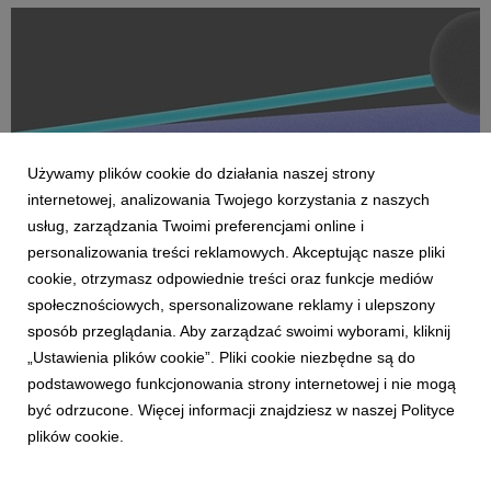
Na czele nowego obszaru stanęła Marta Bińczyk jako H...
Używamy plików cookie do działania naszej strony
internetowej, analizowania Twojego korzystania z naszych
usług, zarządzania Twoimi preferencjami online i
personalizowania treści reklamowych. Akceptując nasze pliki
cookie, otrzymasz odpowiednie treści oraz funkcje mediów
AKTUALNOŚCI
społecznościowych, spersonalizowane reklamy i ulepszony
Dentsu wzmacnia kompetencje Business
sposób przeglądania. Aby zarządzać swoimi wyborami, kliknij
Transformation w Polsce
„Ustawienia plików cookie”. Pliki cookie niezbędne są do
27 kwietnia 2026
podstawowego funkcjonowania strony internetowej i nie mogą
Dentsu rozwija w Polsce kompetencje Business
być odrzucone. Więcej informacji znajdziesz w naszej Polityce
Transformation (BX), wzmacniając swoją pozycję w obszarze
plików cookie.
transformacji biznesowej w erze AI. Zespół BX, którym
pokieruje Agnieszka Heidrich i Yuriy Bryvus, odpowiada na
rosnące potrzeby klientów, którzy oczekują dziś nie tylk...