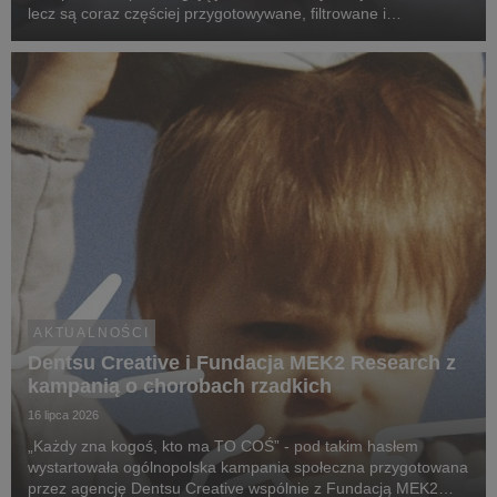
lecz są coraz częściej przygotowywane, filtrowane i
rekomendowane przez systemy oparte na sztucznej
inteligencji.
AKTUALNOŚCI
Dentsu Creative i Fundacja MEK2 Research z
kampanią o chorobach rzadkich
16 lipca 2026
„Każdy zna kogoś, kto ma TO COŚ” - pod takim hasłem
wystartowała ogólnopolska kampania społeczna przygotowana
przez agencję Dentsu Creative wspólnie z Fundacją MEK2