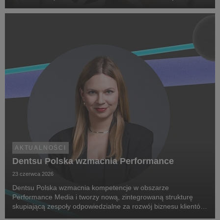
Research. Jej celem jest zwiększenie świadomości na temat
chorób rzadkich, zwrócenie uwagi na problemy pac...
AKTUALNOŚCI
Dentsu Polska wzmacnia Performance
23 czerwca 2026
Dentsu Polska wzmacnia kompetencje w obszarze
Performance Media i tworzy nową, zintegrowaną strukturę
skupiającą zespoły odpowiedzialne za rozwój biznesu klientów
oraz dostarczanie zaawansowanych rozwiązań performance.