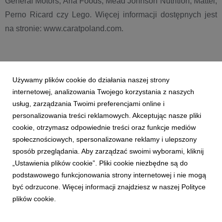
General Motors, Arla Foods, Mead Johnson Nutrition, Mattel,
Perno Ricard czy Lego. Więcej informacji dostępnych jest
na stronie: www.caratpoland.com.
Używamy plików cookie do działania naszej strony
internetowej, analizowania Twojego korzystania z naszych
Załączniki
usług, zarządzania Twoimi preferencjami online i
Pobierz wszystkie
personalizowania treści reklamowych. Akceptując nasze pliki
cookie, otrzymasz odpowiednie treści oraz funkcje mediów
społecznościowych, spersonalizowane reklamy i ulepszony
informacja_prasowa_Carat_z_now__kampani__
sposób przeglądania. Aby zarządzać swoimi wyborami, kliknij
dla_Philips.docx
„Ustawienia plików cookie”. Pliki cookie niezbędne są do
podstawowego funkcjonowania strony internetowej i nie mogą
być odrzucone. Więcej informacji znajdziesz w naszej Polityce
plików cookie.
docx
|
1,46 MB
Pobierz