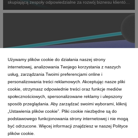
skupiającą zespoły odpowiedzialne za rozwój biznesu klientów
oraz dostarczanie zaawansowanych rozwiązań performance.
Na czele nowego obszaru stanęła Marta Bińczyk jako H...
Używamy plików cookie do działania naszej strony
internetowej, analizowania Twojego korzystania z naszych
usług, zarządzania Twoimi preferencjami online i
personalizowania treści reklamowych. Akceptując nasze pliki
cookie, otrzymasz odpowiednie treści oraz funkcje mediów
AKTUALNOŚCI
społecznościowych, spersonalizowane reklamy i ulepszony
Dentsu wzmacnia kompetencje Business
sposób przeglądania. Aby zarządzać swoimi wyborami, kliknij
Transformation w Polsce
„Ustawienia plików cookie”. Pliki cookie niezbędne są do
27 kwietnia 2026
podstawowego funkcjonowania strony internetowej i nie mogą
Dentsu rozwija w Polsce kompetencje Business
być odrzucone. Więcej informacji znajdziesz w naszej Polityce
Transformation (BX), wzmacniając swoją pozycję w obszarze
plików cookie.
transformacji biznesowej w erze AI. Zespół BX, którym