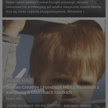
Nowy raport dentsu Central Europe pokazuje: decyzje
zakupowe nie przebiegają już wzdłuż klasycznej ścieżki klienta,
lecz są coraz częściej przygotowywane, filtrowane i
rekomendowane przez systemy oparte na sztucznej
inteligencji.
AKTUALNOŚCI
Dentsu Creative i Fundacja MEK2 Research z
kampanią o chorobach rzadkich
16 lipca 2026
„Każdy zna kogoś, kto ma TO COŚ” - pod takim hasłem