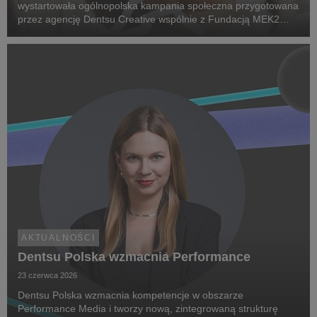
wystartowała ogólnopolska kampania społeczna przygotowana
przez agencję Dentsu Creative wspólnie z Fundacją MEK2
Research. Jej celem jest zwiększenie świadomości na temat
chorób rzadkich, zwrócenie uwagi na problemy pac...
AKTUALNOŚCI
Dentsu Polska wzmacnia Performance
23 czerwca 2026
Dentsu Polska wzmacnia kompetencje w obszarze
Performance Media i tworzy nową, zintegrowaną strukturę