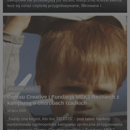
zakupowe nie przebiegają już wzdłuż klasycznej ścieżki klienta,
lecz są coraz częściej przygotowywane, filtrowane i
rekomendowane przez systemy oparte na sztucznej
inteligencji.
AKTUALNOŚCI
Dentsu Creative i Fundacja MEK2 Research z
kampanią o chorobach rzadkich
16 lipca 2026
„Każdy zna kogoś, kto ma TO COŚ” - pod takim hasłem
wystartowała ogólnopolska kampania społeczna przygotowana
przez agencję Dentsu Creative wspólnie z Fundacją MEK2