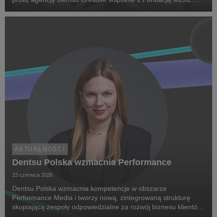
Research. Jej celem jest zwiększenie świadomości na temat
chorób rzadkich, zwrócenie uwagi na problemy pac...
AKTUALNOŚCI
Dentsu Polska wzmacnia Performance
23 czerwca 2026
Dentsu Polska wzmacnia kompetencje w obszarze
Performance Media i tworzy nową, zintegrowaną strukturę
skupiającą zespoły odpowiedzialne za rozwój biznesu klientów
oraz dostarczanie zaawansowanych rozwiązań performance.