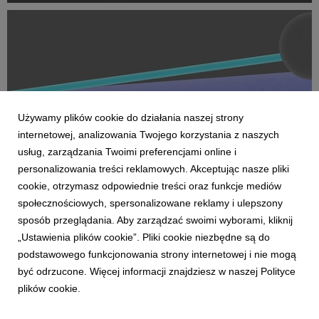
Na czele nowego obszaru stanęła Marta Bińczyk jako H...
Używamy plików cookie do działania naszej strony
internetowej, analizowania Twojego korzystania z naszych
usług, zarządzania Twoimi preferencjami online i
personalizowania treści reklamowych. Akceptując nasze pliki
cookie, otrzymasz odpowiednie treści oraz funkcje mediów
AKTUALNOŚCI
społecznościowych, spersonalizowane reklamy i ulepszony
Dentsu wzmacnia kompetencje Business
sposób przeglądania. Aby zarządzać swoimi wyborami, kliknij
Transformation w Polsce
„Ustawienia plików cookie”. Pliki cookie niezbędne są do
27 kwietnia 2026
podstawowego funkcjonowania strony internetowej i nie mogą
Dentsu rozwija w Polsce kompetencje Business
być odrzucone. Więcej informacji znajdziesz w naszej Polityce
Transformation (BX), wzmacniając swoją pozycję w obszarze
plików cookie.
transformacji biznesowej w erze AI. Zespół BX, którym
pokieruje Agnieszka Heidrich i Yuriy Bryvus, odpowiada na
rosnące potrzeby klientów, którzy oczekują dziś nie tylk...