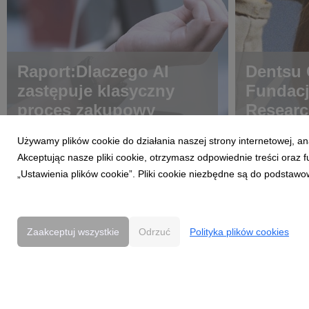
Raport:Dlaczego AI
Dentsu C
zastępuje klasyczny
Fundac
proces zakupowy
Researc
choroba
Używamy plików cookie do działania naszej strony internetowej, an
Akceptując nasze pliki cookie, otrzymasz odpowiednie treści oraz
„Ustawienia plików cookie”. Pliki cookie niezbędne są do podstawo
Zaakceptuj wszystkie
Odrzuć
Polityka plików cookies
Powered by