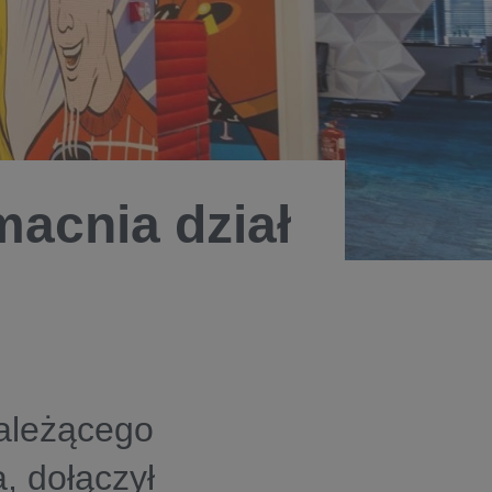
acnia dział
ależącego
, dołączył