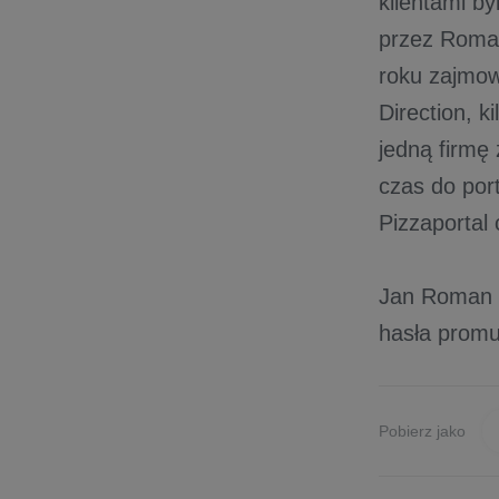
klientami by
przez Roman
roku zajmow
Direction, k
jedną firmę
czas do port
Pizzaportal
Jan Roman s
hasła promu
Pobierz jako