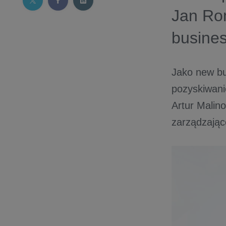
Jan Ro
busines
Jako new bu
pozyskiwani
Artur Malino
zarządzające