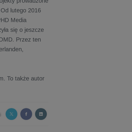
Projekty prowadzone
 Od lutego 2016
 PHD Media
yła się o jeszcze
 OMD. Przez ten
derlanden,
m. To także autor
j