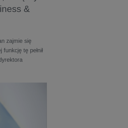
iness &
n zajmie się
funkcję tę pełnił
dyrektora