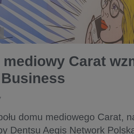
mediowy Carat wzm
 Business
7
połu domu mediowego Carat, n
y Dentsu Aegis Network Polska