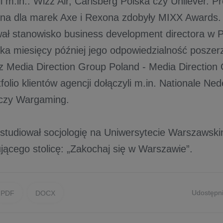
li m.in.: Wizz Air, Carlsberg Polska czy Unilever. 
a dla marek Axe i Rexona zdobyły MIXX Awards.
ał stanowisko business development directora w
ilka miesięcy później jego odpowiedzialność poszerz
 z Media Direction Group Poland - Media Direction
folio klientów agencji dołączyli m.in. Nationale Ne
 czy Wargaming.
tudiował socjologię na Uniwersytecie Warszawski
jącego stolicę: „Zakochaj się w Warszawie”.
Udostępni
PDF
DOCX