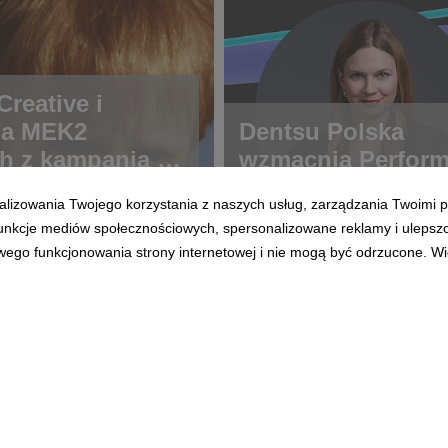
reative i
ja MEK2
Dentsu Polska
h z kampanią o
wzmacnia Perfor
ch rzadkich
alizowania Twojego korzystania z naszych usług, zarządzania Twoimi p
 funkcje mediów społecznościowych, spersonalizowane reklamy i ulepsz
wego funkcjonowania strony internetowej i nie mogą być odrzucone. Więc