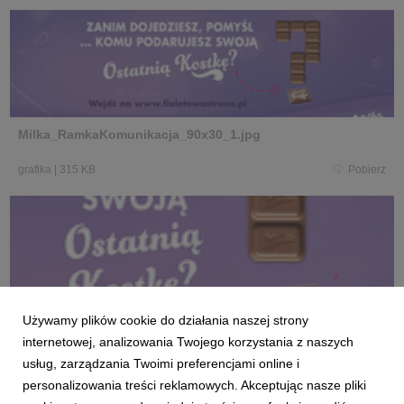
Milka_RamkaKomunikacja_90x30_1.jpg
grafika
|
315 KB
Pobierz
Milka_CLP_118x175_02.jpg
Używamy plików cookie do działania naszej strony
internetowej, analizowania Twojego korzystania z naszych
grafika
|
689 KB
Pobierz
usług, zarządzania Twoimi preferencjami online i
personalizowania treści reklamowych. Akceptując nasze pliki