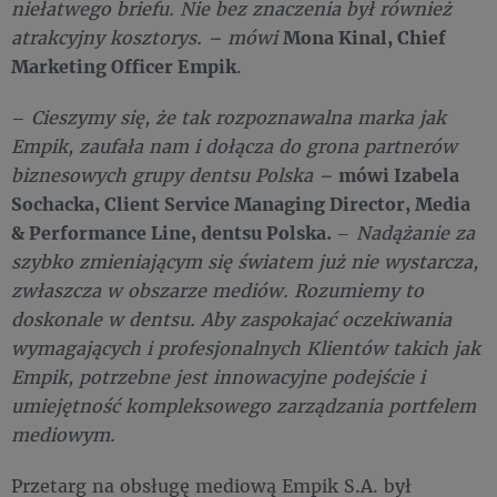
niełatwego briefu. Nie bez znaczenia był również
atrakcyjny kosztorys. – mówi
Mona Kinal, Chief
Marketing Officer Empik
.
–
Cieszymy się, że tak rozpoznawalna marka jak
Empik, zaufała nam i dołącza do grona partnerów
biznesowych grupy dentsu Polska –
mówi Izabela
Sochacka, Client Service Managing Director, Media
& Performance Line, dentsu Polska.
–
Nadążanie za
szybko zmieniającym się światem już nie wystarcza,
zwłaszcza w obszarze mediów. Rozumiemy to
doskonale w dentsu. Aby zaspokajać oczekiwania
wymagających i profesjonalnych Klientów takich jak
Empik, potrzebne jest innowacyjne podejście i
umiejętność kompleksowego zarządzania portfelem
mediowym.
Przetarg na obsługę mediową Empik S.A. był