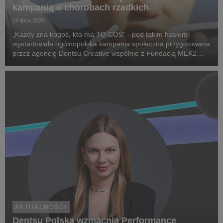
kampanią o chorobach rzadkich
16 lipca 2026
„Każdy zna kogoś, kto ma TO COŚ” - pod takim hasłem
wystartowała ogólnopolska kampania społeczna przygotowana
przez agencję Dentsu Creative wspólnie z Fundacją MEK2
Research. Jej celem jest zwiększenie świadomości na temat
chorób rzadkich, zwrócenie uwagi na problemy pac...
AKTUALNOŚCI
Dentsu Polska wzmacnia Performance