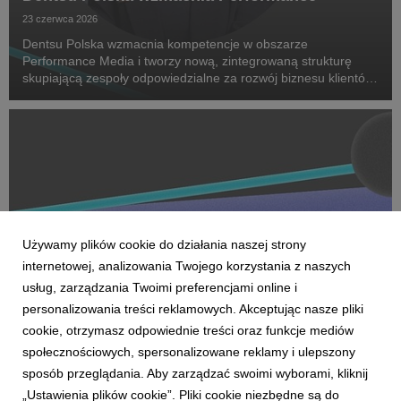
23 czerwca 2026
Dentsu Polska wzmacnia kompetencje w obszarze
Performance Media i tworzy nową, zintegrowaną strukturę
skupiającą zespoły odpowiedzialne za rozwój biznesu klientów
oraz dostarczanie zaawansowanych rozwiązań performance.
Na czele nowego obszaru stanęła Marta Bińczyk jako H...
Używamy plików cookie do działania naszej strony
internetowej, analizowania Twojego korzystania z naszych
usług, zarządzania Twoimi preferencjami online i
personalizowania treści reklamowych. Akceptując nasze pliki
cookie, otrzymasz odpowiednie treści oraz funkcje mediów
AKTUALNOŚCI
społecznościowych, spersonalizowane reklamy i ulepszony
Dentsu wzmacnia kompetencje Business
sposób przeglądania. Aby zarządzać swoimi wyborami, kliknij
Transformation w Polsce
„Ustawienia plików cookie”. Pliki cookie niezbędne są do