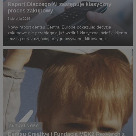
Raport:Dlaczego AI zastępuje klasyczny
proces zakupowy
6 sierpnia 2026
Nowy raport dentsu Central Europe pokazuje: decyzje
zakupowe nie przebiegają już wzdłuż klasycznej ścieżki klienta,
lecz są coraz częściej przygotowywane, filtrowane i
rekomendowane przez systemy oparte na sztucznej
inteligencji.
AKTUALNOŚCI
Dentsu Creative i Fundacja MEK2 Research z