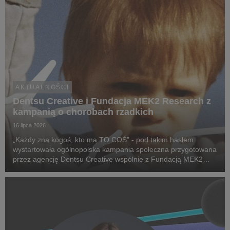
AKTUALNOŚCI
Dentsu Creative i Fundacja MEK2 Research z
kampanią o chorobach rzadkich
16 lipca 2026
„Każdy zna kogoś, kto ma TO COŚ” - pod takim hasłem
wystartowała ogólnopolska kampania społeczna przygotowana
przez agencję Dentsu Creative wspólnie z Fundacją MEK2
Research. Jej celem jest zwiększenie świadomości na temat
chorób rzadkich, zwrócenie uwagi na problemy pac...