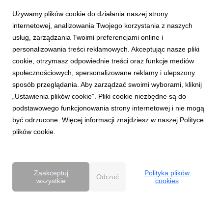
Używamy plików cookie do działania naszej strony
internetowej, analizowania Twojego korzystania z naszych
usług, zarządzania Twoimi preferencjami online i
personalizowania treści reklamowych. Akceptując nasze pliki
cookie, otrzymasz odpowiednie treści oraz funkcje mediów
AKTUALNOŚCI
społecznościowych, spersonalizowane reklamy i ulepszony
Dentsu wzmacnia kompetencje Business
sposób przeglądania. Aby zarządzać swoimi wyborami, kliknij
Transformation w Polsce
„Ustawienia plików cookie”. Pliki cookie niezbędne są do
27 kwietnia 2026
podstawowego funkcjonowania strony internetowej i nie mogą
Dentsu rozwija w Polsce kompetencje Business
być odrzucone. Więcej informacji znajdziesz w naszej Polityce
Transformation (BX), wzmacniając swoją pozycję w obszarze
plików cookie.
transformacji biznesowej w erze AI. Zespół BX, którym
pokieruje Agnieszka Heidrich i Yuriy Bryvus, odpowiada na
rosnące potrzeby klientów, którzy oczekują dziś nie tylk...
Zaakceptuj
Polityka plików
Odrzuć
wszystkie
cookies
Powered by