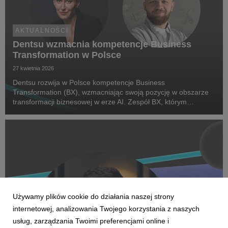
AKTUALNOŚCI
Dentsu wzmacnia kompetencje Business
Transformation w Polsce
27 kwietnia 2026
Dentsu rozwija w Polsce kompetencje Business
Transformation (BX), wzmacniając swoją pozycję w obszarze
transformacji biznesowej w erze AI. Zespół BX, którym
pokieruje Agnieszka Heidrich i Yuriy Bryvus, odpowiada na
rosnące potrzeby klientów, którzy oczekują dziś nie tylk...
Używamy plików cookie do działania naszej strony
internetowej, analizowania Twojego korzystania z naszych
usług, zarządzania Twoimi preferencjami online i