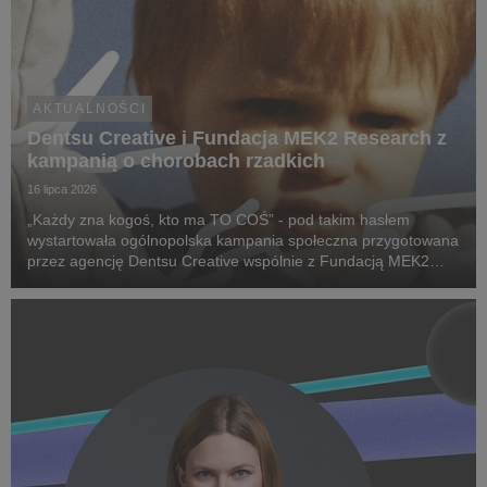
AKTUALNOŚCI
Dentsu Creative i Fundacja MEK2 Research z
kampanią o chorobach rzadkich
16 lipca 2026
„Każdy zna kogoś, kto ma TO COŚ” - pod takim hasłem
wystartowała ogólnopolska kampania społeczna przygotowana
przez agencję Dentsu Creative wspólnie z Fundacją MEK2
Research. Jej celem jest zwiększenie świadomości na temat
chorób rzadkich, zwrócenie uwagi na problemy pac...