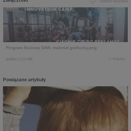
Pobierz wszystkie
Program Srażowy DAN_materiał graficzny.png
grafika
|
3,16 MB
Pobierz
Powiązane artykuły