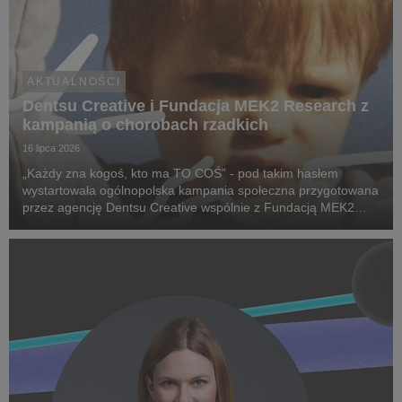
AKTUALNOŚCI
Dentsu Creative i Fundacja MEK2 Research z
kampanią o chorobach rzadkich
16 lipca 2026
„Każdy zna kogoś, kto ma TO COŚ” - pod takim hasłem
wystartowała ogólnopolska kampania społeczna przygotowana
przez agencję Dentsu Creative wspólnie z Fundacją MEK2
Research. Jej celem jest zwiększenie świadomości na temat
chorób rzadkich, zwrócenie uwagi na problemy pac...