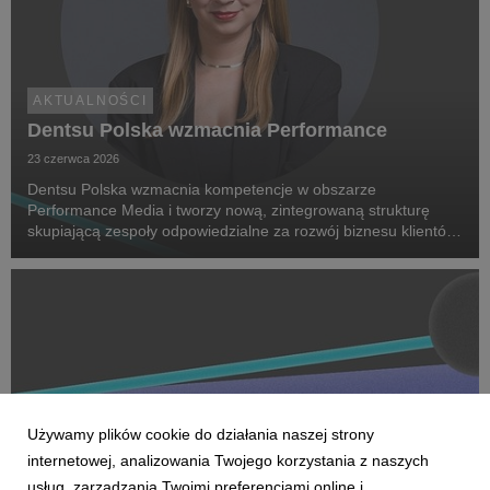
AKTUALNOŚCI
Dentsu Polska wzmacnia Performance
23 czerwca 2026
Dentsu Polska wzmacnia kompetencje w obszarze
Performance Media i tworzy nową, zintegrowaną strukturę
skupiającą zespoły odpowiedzialne za rozwój biznesu klientów
oraz dostarczanie zaawansowanych rozwiązań performance.
Na czele nowego obszaru stanęła Marta Bińczyk jako H...
Używamy plików cookie do działania naszej strony
internetowej, analizowania Twojego korzystania z naszych
usług, zarządzania Twoimi preferencjami online i