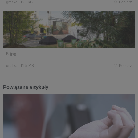
grafika
|
121 KB
Pobierz
5.jpg
grafika
|
11,5 MB
Pobierz
Powiązane artykuły