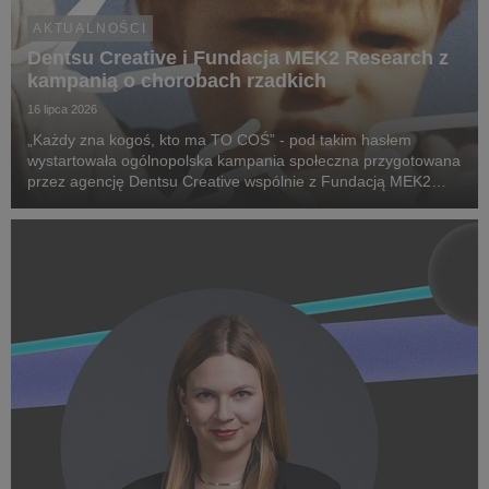
AKTUALNOŚCI
Dentsu Creative i Fundacja MEK2 Research z
kampanią o chorobach rzadkich
16 lipca 2026
„Każdy zna kogoś, kto ma TO COŚ” - pod takim hasłem
wystartowała ogólnopolska kampania społeczna przygotowana
przez agencję Dentsu Creative wspólnie z Fundacją MEK2
Research. Jej celem jest zwiększenie świadomości na temat
chorób rzadkich, zwrócenie uwagi na problemy pac...