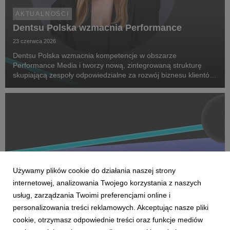
AKTUALNOŚCI
Dentsu Polska wzmacnia Performance
23 czerwca 2026
Dentsu Polska wzmacnia kompetencje w obszarze
Performance Media i tworzy nową, zintegrowaną strukturę
skupiającą zespoły odpowiedzialne za rozwój biznesu klientów
oraz dostarczanie zaawansowanych rozwiązań performance.
Na czele nowego obszaru stanęła Marta Bińczyk jako H...
Używamy plików cookie do działania naszej strony
internetowej, analizowania Twojego korzystania z naszych
usług, zarządzania Twoimi preferencjami online i
personalizowania treści reklamowych. Akceptując nasze pliki
cookie, otrzymasz odpowiednie treści oraz funkcje mediów
AKTUALNOŚCI