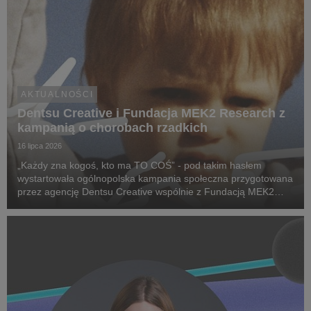
AKTUALNOŚCI
Dentsu Creative i Fundacja MEK2 Research z
kampanią o chorobach rzadkich
16 lipca 2026
„Każdy zna kogoś, kto ma TO COŚ” - pod takim hasłem
wystartowała ogólnopolska kampania społeczna przygotowana
przez agencję Dentsu Creative wspólnie z Fundacją MEK2
Research. Jej celem jest zwiększenie świadomości na temat
chorób rzadkich, zwrócenie uwagi na problemy pac...