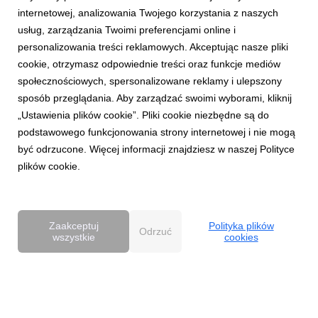
internetowej, analizowania Twojego korzystania z naszych
usług, zarządzania Twoimi preferencjami online i
personalizowania treści reklamowych. Akceptując nasze pliki
cookie, otrzymasz odpowiednie treści oraz funkcje mediów
AKTUALNOŚCI
społecznościowych, spersonalizowane reklamy i ulepszony
Dentsu wzmacnia kompetencje Business
sposób przeglądania. Aby zarządzać swoimi wyborami, kliknij
Transformation w Polsce
„Ustawienia plików cookie”. Pliki cookie niezbędne są do
27 kwietnia 2026
podstawowego funkcjonowania strony internetowej i nie mogą
Dentsu rozwija w Polsce kompetencje Business
być odrzucone. Więcej informacji znajdziesz w naszej Polityce
Transformation (BX), wzmacniając swoją pozycję w obszarze
plików cookie.
transformacji biznesowej w erze AI. Zespół BX, którym
pokieruje Agnieszka Heidrich i Yuriy Bryvus, odpowiada na
rosnące potrzeby klientów, którzy oczekują dziś nie tylk...
Zaakceptuj
Polityka plików
Odrzuć
wszystkie
cookies
Powered by