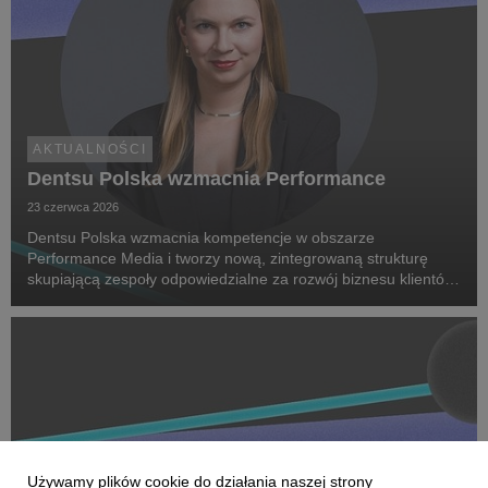
AKTUALNOŚCI
Dentsu Polska wzmacnia Performance
23 czerwca 2026
Dentsu Polska wzmacnia kompetencje w obszarze
Performance Media i tworzy nową, zintegrowaną strukturę
skupiającą zespoły odpowiedzialne za rozwój biznesu klientów
oraz dostarczanie zaawansowanych rozwiązań performance.
Na czele nowego obszaru stanęła Marta Bińczyk jako H...
Używamy plików cookie do działania naszej strony