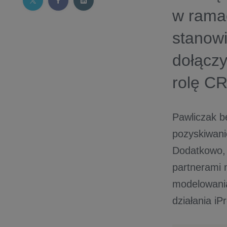
w rama
stanowi
dołączy
rolę C
Pawliczak b
pozyskiwani
Dodatkowo, 
partnerami 
modelowania
działania iP