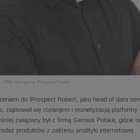
k, CRM Managera, iProspect Polska
zeniem do iProspect Robert, jako head of data ser
s, zajmował się rozwojem i monetyzacją platform
śniej związany był z firmą Gemius Polska, gdzie o
zedaż produktów z zakresu analityki internetowej.