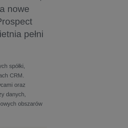
ła nowe
Prospect
etnia pełni
ch spółki,
rach CRM.
wcami oraz
zy danych,
czowych obszarów