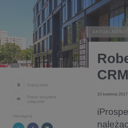
AKTUALNOŚCI
Robe
CRM 
Kopiuj tekst
10 kwietnia 2017
Pokaż wszystkie
załączniki
iProsp
Udostępnij
należąc