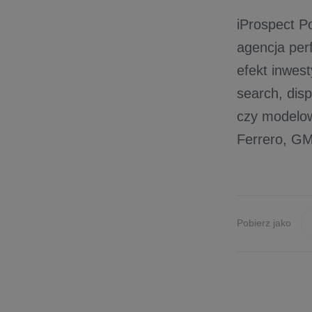
iProspect P
agencja pe
efekt inwest
search, disp
czy modelowa
Ferrero, GM
Pobierz jako