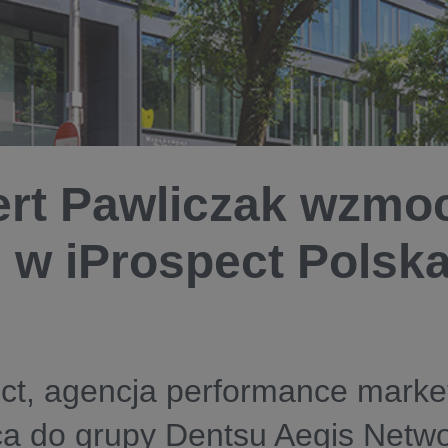
rt Pawliczak wzmoc
w iProspect Polsk
ect, agencja performance mark
a do grupy Dentsu Aegis Netwo