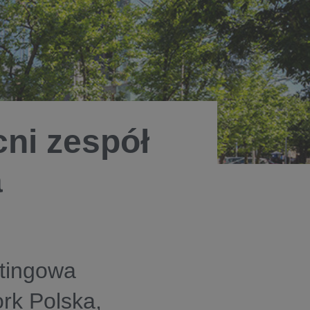
ni zespół
a
etingowa
rk Polska,