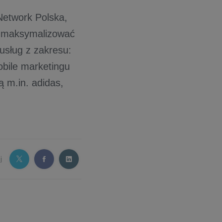
Network Polska,
 maksymalizować
 usług z zakresu:
obile marketingu
ą m.in. adidas,
j