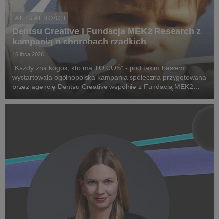
AKTUALNOŚCI
Dentsu Creative i Fundacja MEK2 Research z
kampanią o chorobach rzadkich
16 lipca 2026
„Każdy zna kogoś, kto ma TO COŚ” - pod takim hasłem
wystartowała ogólnopolska kampania społeczna przygotowana
przez agencję Dentsu Creative wspólnie z Fundacją MEK2
Research. Jej celem jest zwiększenie świadomości na temat
chorób rzadkich, zwrócenie uwagi na problemy pac...