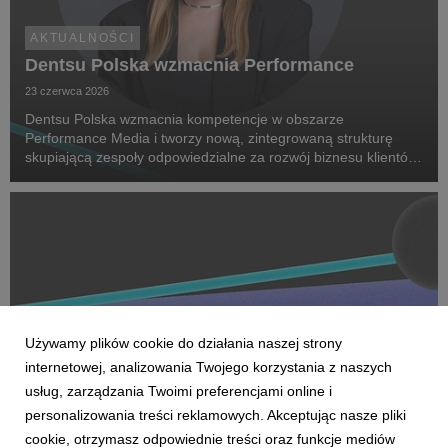
AKTUALNOŚCI
Dentsu Polska wzmacnia Performance
23 czerwca 2026
Dentsu Polska wzmacnia kompetencje w obszarze
Performance Media i tworzy nową, zintegrowaną strukturę
skupiającą zespoły odpowiedzialne za rozwój biznesu klientów
oraz dostarczanie zaawansowanych rozwiązań performance.
Na czele nowego obszaru stanęła Marta Bińczyk jako H...
Używamy plików cookie do działania naszej strony
internetowej, analizowania Twojego korzystania z naszych
usług, zarządzania Twoimi preferencjami online i
personalizowania treści reklamowych. Akceptując nasze pliki
cookie, otrzymasz odpowiednie treści oraz funkcje mediów
AKTUALNOŚCI