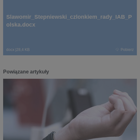
Slawomir_Stepniewski_czlonkiem_rady_IAB_P
olska.docx
docx
|
28,4 KB
Pobierz
Powiązane artykuły