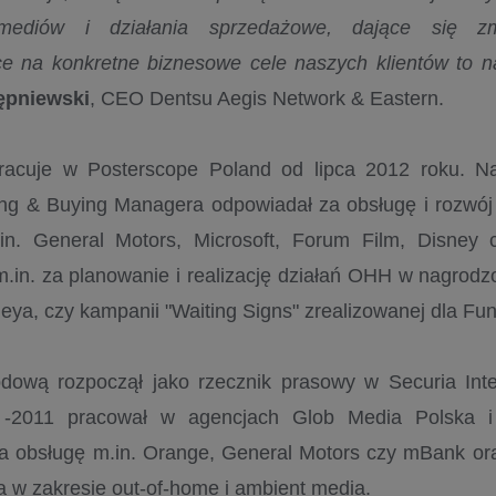
mediów i działania sprzedażowe, dające się zmi
e na konkretne biznesowe cele naszych klientów to na
ępniewski
, CEO Dentsu Aegis Network & Eastern.
pracuje w Posterscope Poland od lipca 2012 roku. N
ng & Buying Managera odpowiadał za obsługę i rozwój 
.in. General Motors, Microsoft, Forum Film, Disney 
.in. za planowanie i realizację działań OHH w nagrod
eya, czy kampanii "Waiting Signs" zrealizowanej dla Fu
dową rozpoczął jako rzecznik prasowy w Securia Inte
 -2011 pracował w agencjach Glob Media Polska i 
a obsługę m.in. Orange, General Motors czy mBank ora
ta w zakresie out-of-home i ambient media.