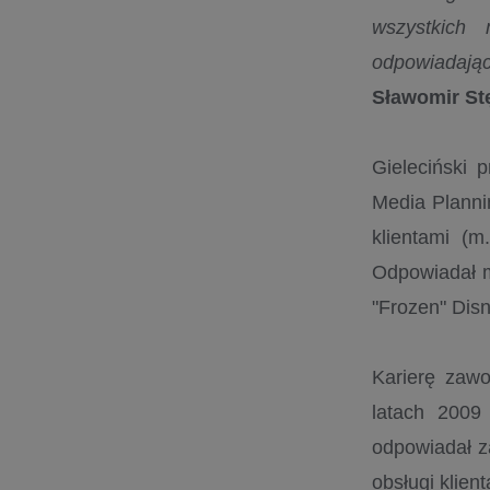
wszystkich 
odpowiadając
Sławomir St
Gieleciński 
Media Planni
klientami (m
Odpowiadał m
"Frozen" Disn
Karierę zawo
latach 2009
odpowiadał z
obsługi klien