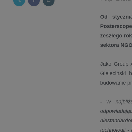
Od styczni
Posterscope
zeszłego rok
sektora NGO
Jako Group A
Gieleciński 
budowanie pr
-
W najbliż
odpowiadając
niestandardo
technologii -