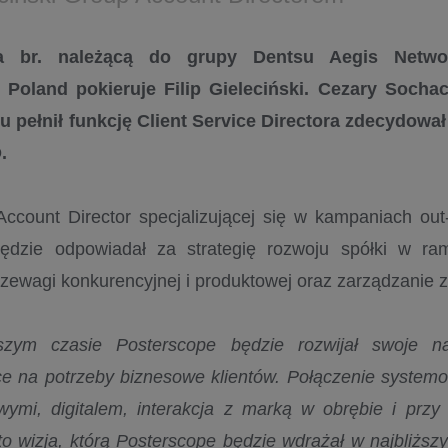
a br. należącą do grupy Dentsu Aegis Netwo
 Poland pokieruje Filip Gieleciński. Cezary Sochac
u pełnił funkcję Client Service Directora zdecydował
.
ccount Director specjalizującej się w kampaniach out-
będzie odpowiadał za strategię rozwoju spółki w r
zewagi konkurencyjnej i produktowej oraz zarządzanie 
szym czasie Posterscope będzie rozwijał swoje na
e na potrzeby biznesowe klientów. Połączenie systemo
wymi, digitalem, interakcja z marką w obrębie i przy
 to wizja, którą Posterscope będzie wdrażał w najbliższy