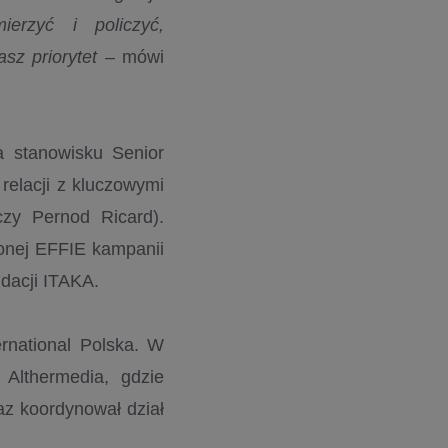
erzyć i policzyć,
sz priorytet
– mówi
a stanowisku Senior
relacji z kluczowymi
czy Pernod Ricard).
zonej EFFIE kampanii
ndacji ITAKA.
rnational Polska. W
Althermedia, gdzie
z koordynował dział