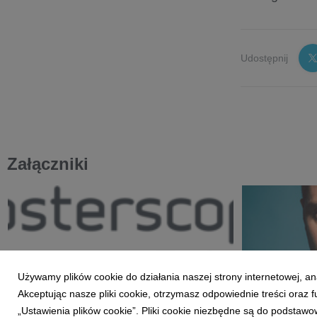
Udostępnij
Załączniki
Używamy plików cookie do działania naszej strony internetowej, an
_48226__Posterscope_Poland-
Filip_Gielecin
Akceptując nasze pliki cookie, otrzymasz odpowiednie treści oraz
logo_male.png
„Ustawienia plików cookie”. Pliki cookie niezbędne są do podstawo
grafika
|
32,2 KB
Pobierz
grafika
|
6,3 M