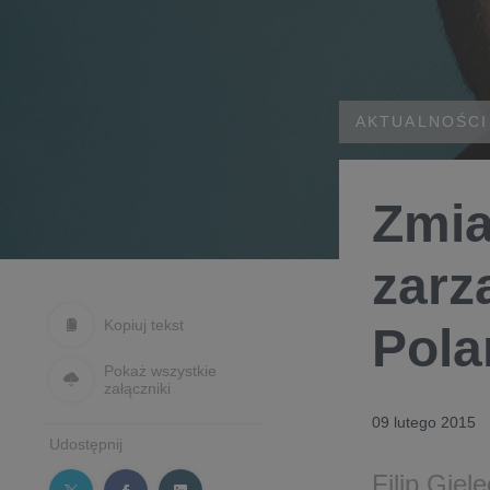
AKTUALNOŚCI
Zmia
zarz
Kopiuj tekst
Pola
Pokaż wszystkie
załączniki
09 lutego 2015
Udostępnij
Filip Giel