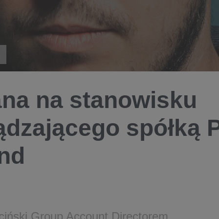
na na stanowisku
ądzającego spółką 
nd
eciński Group Account Directorem