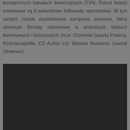
tematycznych kanałach telewizyjnych (TVN, Polsat News)
emitowane są 8-sekundowe billboardy sponsorskie. W tym
samym czasie wystartowała kampania prasowa, która
obejmuje formaty reklamowe w wybranych tytułach
biznesowych i branżowych (m.in.: Dziennik Gazeta Prawna,
Rzeczpospolita, CD Action czy Warsaw Business Journal
Observer).