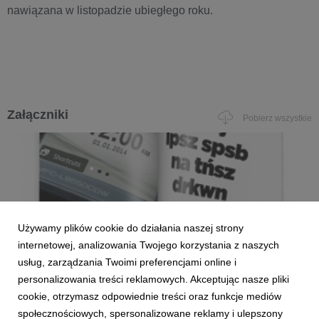
nawiązana w listopadzie ubiegłego roku.
Załączniki
Pobierz wszystkie
Używamy plików cookie do działania naszej strony
Brother_materia__graficzny.jpg
internetowej, analizowania Twojego korzystania z naszych
grafika
|
580 KB
Pobierz
usług, zarządzania Twoimi preferencjami online i
personalizowania treści reklamowych. Akceptując nasze pliki
cookie, otrzymasz odpowiednie treści oraz funkcje mediów
społecznościowych, spersonalizowane reklamy i ulepszony