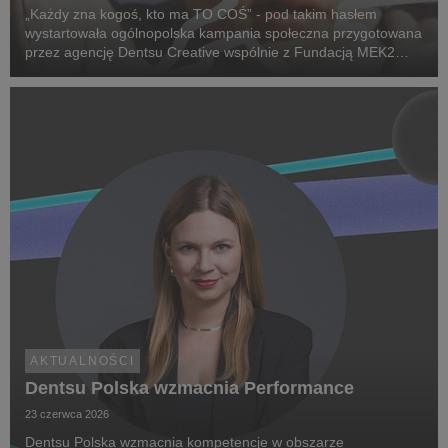
„Każdy zna kogoś, kto ma TO COŚ” - pod takim hasłem
wystartowała ogólnopolska kampania społeczna przygotowana
przez agencję Dentsu Creative wspólnie z Fundacją MEK2
Research. Jej celem jest zwiększenie świadomości na temat
chorób rzadkich, zwrócenie uwagi na problemy pac...
AKTUALNOŚCI
Dentsu Polska wzmacnia Performance
23 czerwca 2026
Dentsu Polska wzmacnia kompetencje w obszarze