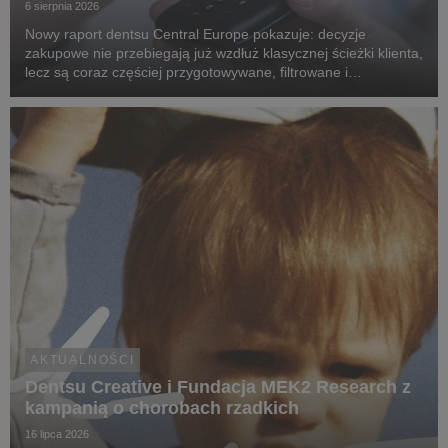
6 sierpnia 2026
Nowy raport dentsu Central Europe pokazuje: decyzje
zakupowe nie przebiegają już wzdłuż klasycznej ścieżki klienta,
lecz są coraz częściej przygotowywane, filtrowane i
rekomendowane przez systemy oparte na sztucznej
inteligencji.
AKTUALNOŚCI
Dentsu Creative i Fundacja MEK2 Research z
kampanią o chorobach rzadkich
16 lipca 2026