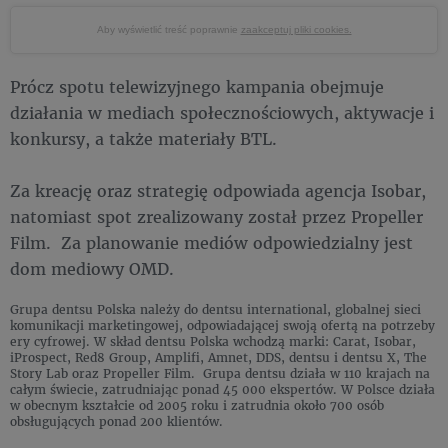
Aby wyświetlić treść poprawnie
zaakceptuj pliki cookies.
Prócz spotu telewizyjnego kampania obejmuje
działania w mediach społecznościowych, aktywacje i
konkursy, a także materiały BTL.
Za kreację oraz strategię odpowiada agencja Isobar,
natomiast spot zrealizowany został przez Propeller
Film. Za planowanie mediów odpowiedzialny jest
dom mediowy OMD.
Grupa dentsu Polska należy do dentsu international, globalnej sieci
komunikacji marketingowej, odpowiadającej swoją ofertą na potrzeby
ery cyfrowej. W skład dentsu Polska wchodzą marki: Carat, Isobar,
iProspect, Red8 Group, Amplifi, Amnet, DDS, dentsu i dentsu X, The
Story Lab oraz Propeller Film. Grupa dentsu działa w 110 krajach na
całym świecie, zatrudniając ponad 45 000 ekspertów. W Polsce działa
w obecnym kształcie od 2005 roku i zatrudnia około 700 osób
obsługujących ponad 200 klientów.