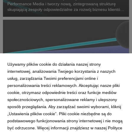
Performance Media i tworzy nową, zintegrowaną strukturę
skupiającą zespoły odpowiedzialne za rozwój biznesu klientów
oraz dostarczanie zaawansowanych rozwiązań performance.
Na czele nowego obszaru stanęła Marta Bińczyk jako H...
Używamy plików cookie do działania naszej strony
internetowej, analizowania Twojego korzystania z naszych
usług, zarządzania Twoimi preferencjami online i
personalizowania treści reklamowych. Akceptując nasze pliki
cookie, otrzymasz odpowiednie treści oraz funkcje mediów
AKTUALNOŚCI
społecznościowych, spersonalizowane reklamy i ulepszony
Dentsu wzmacnia kompetencje Business
sposób przeglądania. Aby zarządzać swoimi wyborami, kliknij
Transformation w Polsce
„Ustawienia plików cookie”. Pliki cookie niezbędne są do
27 kwietnia 2026
podstawowego funkcjonowania strony internetowej i nie mogą
Dentsu rozwija w Polsce kompetencje Business
być odrzucone. Więcej informacji znajdziesz w naszej Polityce
Transformation (BX), wzmacniając swoją pozycję w obszarze