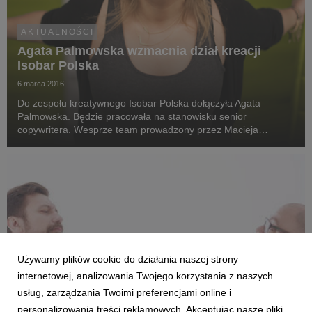
AKTUALNOŚCI
Agata Palmowska wzmacnia dział kreacji
Isobar Polska
6 marca 2016
Do zespołu kreatywnego Isobar Polska dołączyła Agata
Palmowska. Będzie pracowała na stanowisku senior
copywritera. Wesprze team prowadzony przez Macieja
Dutkowskiego.
Używamy plików cookie do działania naszej strony
internetowej, analizowania Twojego korzystania z naszych
usług, zarządzania Twoimi preferencjami online i
personalizowania treści reklamowych. Akceptując nasze pliki