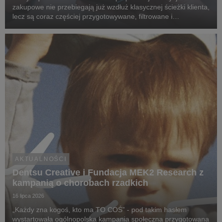
zakupowe nie przebiegają już wzdłuż klasycznej ścieżki klienta,
lecz są coraz częściej przygotowywane, filtrowane i
rekomendowane przez systemy oparte na sztucznej
inteligencji.
AKTUALNOŚCI
Dentsu Creative i Fundacja MEK2 Research z
kampanią o chorobach rzadkich
16 lipca 2026
„Każdy zna kogoś, kto ma TO COŚ” - pod takim hasłem
wystartowała ogólnopolska kampania społeczna przygotowana