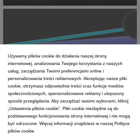
oraz dostarczanie zaawansowanych rozwiązań performance.
Na czele nowego obszaru stanęła Marta Bińczyk jako H...
Używamy plików cookie do działania naszej strony
internetowej, analizowania Twojego korzystania z naszych
usług, zarządzania Twoimi preferencjami online i
personalizowania treści reklamowych. Akceptując nasze pliki
cookie, otrzymasz odpowiednie treści oraz funkcje mediów
AKTUALNOŚCI
społecznościowych, spersonalizowane reklamy i ulepszony
Dentsu wzmacnia kompetencje Business
sposób przeglądania. Aby zarządzać swoimi wyborami, kliknij
Transformation w Polsce
„Ustawienia plików cookie”. Pliki cookie niezbędne są do
27 kwietnia 2026
podstawowego funkcjonowania strony internetowej i nie mogą
Dentsu rozwija w Polsce kompetencje Business
być odrzucone. Więcej informacji znajdziesz w naszej Polityce
Transformation (BX), wzmacniając swoją pozycję w obszarze
plików cookie.
transformacji biznesowej w erze AI. Zespół BX, którym
pokieruje Agnieszka Heidrich i Yuriy Bryvus, odpowiada na