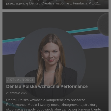
przez agencję Dentsu Creative wspólnie z Fundacją MEK2
Research. Jej celem jest zwiększenie świadomości na temat
chorób rzadkich, zwrócenie uwagi na problemy pac...
AKTUALNOŚCI
Dentsu Polska wzmacnia Performance
23 czerwca 2026
Dentsu Polska wzmacnia kompetencje w obszarze
Performance Media i tworzy nową, zintegrowaną strukturę
skupiającą zespoły odpowiedzialne za rozwój biznesu klientów