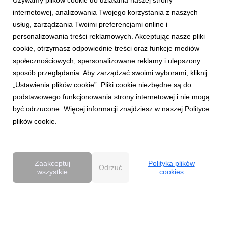
Używamy plików cookie do działania naszej strony
KeyVisual1.png
internetowej, analizowania Twojego korzystania z naszych
grafika
|
678 KB
Pobierz
usług, zarządzania Twoimi preferencjami online i
personalizowania treści reklamowych. Akceptując nasze pliki
cookie, otrzymasz odpowiednie treści oraz funkcje mediów
społecznościowych, spersonalizowane reklamy i ulepszony
sposób przeglądania. Aby zarządzać swoimi wyborami, kliknij
„Ustawienia plików cookie”. Pliki cookie niezbędne są do
podstawowego funkcjonowania strony internetowej i nie mogą
KeyVisual2.png
być odrzucone. Więcej informacji znajdziesz w naszej Polityce
plików cookie.
grafika
|
622 KB
Pobierz
Zaakceptuj
Polityka plików
Odrzuć
wszystkie
cookies
Powered by