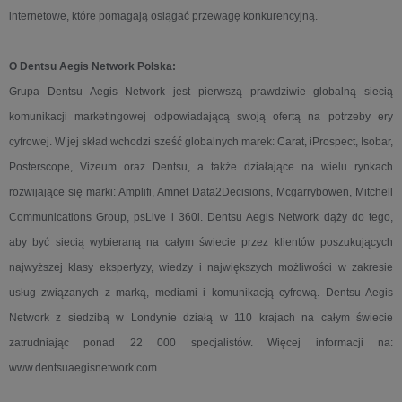
internetowe, które pomagają osiągać przewagę konkurencyjną.
O Dentsu Aegis Network Polska:
Grupa Dentsu Aegis Network jest pierwszą prawdziwie globalną siecią
komunikacji marketingowej odpowiadającą swoją ofertą na potrzeby ery
cyfrowej. W jej skład wchodzi sześć globalnych marek: Carat, iProspect, Isobar,
Posterscope, Vizeum oraz Dentsu, a także działające na wielu rynkach
rozwijające się marki: Amplifi, Amnet Data2Decisions, Mcgarrybowen, Mitchell
Communications Group, psLive i 360i. Dentsu Aegis Network dąży do tego,
aby być siecią wybieraną na całym świecie przez klientów poszukujących
najwyższej klasy ekspertyzy, wiedzy i największych możliwości w zakresie
usług związanych z marką, mediami i komunikacją cyfrową. Dentsu Aegis
Network z siedzibą w Londynie działą w 110 krajach na całym świecie
zatrudniając ponad 22 000 specjalistów. Więcej informacji na:
www.dentsuaegisnetwork.com