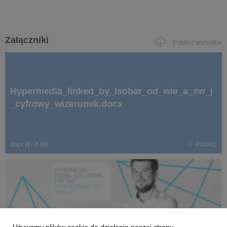
Załączniki
Pobierz wszystkie
Hypermedia_linked_by_Isobar_od_wie_a_sw_j
_cyfrowy_wizerunek.docx
docx
|
87,8 KB
Pobierz