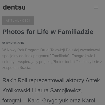
AKTUALNOŚCI
Photos for Life w Familiadzie
05 stycznia 2015
W Nowy Rok Program Drugi Telewizji Polskiej wyemitował
specjalny odcinek programu "Familiada". Fotografowie i
celebryci wspierający projekt „Photos for Life” zmierzyli się z
zespołem Bracia.
Rak’n’Roll reprezentowali aktorzy Antek
Królikowski i Laura Samojłowicz,
fotograf – Karol Grygoryuk oraz Karol