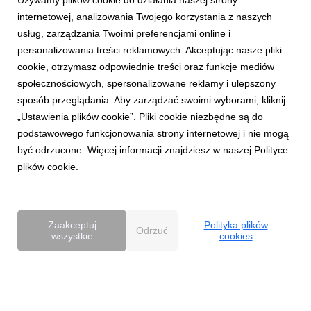
Używamy plików cookie do działania naszej strony
internetowej, analizowania Twojego korzystania z naszych
usług, zarządzania Twoimi preferencjami online i
personalizowania treści reklamowych. Akceptując nasze pliki
cookie, otrzymasz odpowiednie treści oraz funkcje mediów
AKTUALNOŚCI
społecznościowych, spersonalizowane reklamy i ulepszony
Dentsu wzmacnia kompetencje Business
sposób przeglądania. Aby zarządzać swoimi wyborami, kliknij
Transformation w Polsce
„Ustawienia plików cookie”. Pliki cookie niezbędne są do
27 kwietnia 2026
podstawowego funkcjonowania strony internetowej i nie mogą
Dentsu rozwija w Polsce kompetencje Business
być odrzucone. Więcej informacji znajdziesz w naszej Polityce
Transformation (BX), wzmacniając swoją pozycję w obszarze
plików cookie.
transformacji biznesowej w erze AI. Zespół BX, którym
pokieruje Agnieszka Heidrich i Yuriy Bryvus, odpowiada na
rosnące potrzeby klientów, którzy oczekują dziś nie tylk...
Zaakceptuj
Polityka plików
Odrzuć
wszystkie
cookies
Powered by