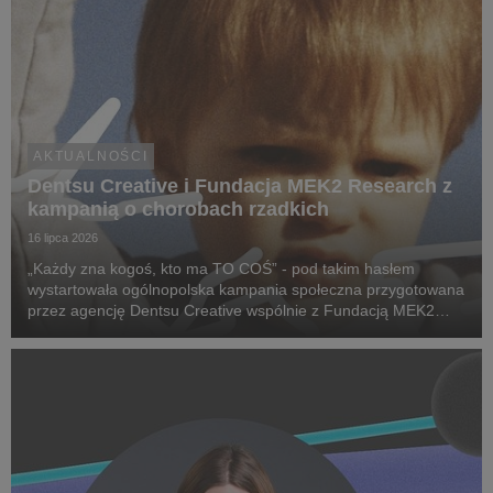
AKTUALNOŚCI
Dentsu Creative i Fundacja MEK2 Research z
kampanią o chorobach rzadkich
16 lipca 2026
„Każdy zna kogoś, kto ma TO COŚ” - pod takim hasłem
wystartowała ogólnopolska kampania społeczna przygotowana
przez agencję Dentsu Creative wspólnie z Fundacją MEK2
Research. Jej celem jest zwiększenie świadomości na temat
chorób rzadkich, zwrócenie uwagi na problemy pac...