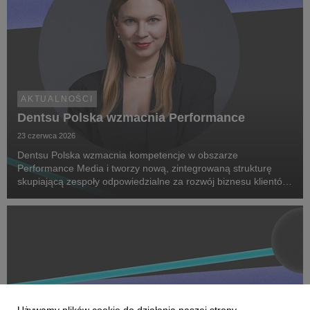
AKTUALNOŚCI
Dentsu Polska wzmacnia Performance
23 czerwca 2026
Dentsu Polska wzmacnia kompetencje w obszarze
Performance Media i tworzy nową, zintegrowaną strukturę
skupiającą zespoły odpowiedzialne za rozwój biznesu klientów
oraz dostarczanie zaawansowanych rozwiązań performance.
Na czele nowego obszaru stanęła Marta Bińczyk jako H...