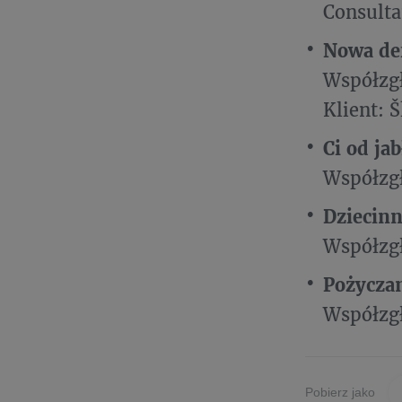
Consulta
Nowa def
Współzgł
Klient: 
Ci od jab
Współzgł
Dziecinn
Współzgł
P
ożycza
Współzgł
Pobierz jako