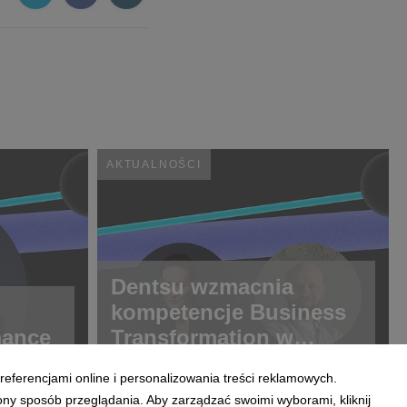
AKTUALNOŚCI
Dentsu wzmacnia
kompetencje Business
mance
Transformation w
Polsce
referencjami online i personalizowania treści reklamowych.
ony sposób przeglądania. Aby zarządzać swoimi wyborami, kliknij