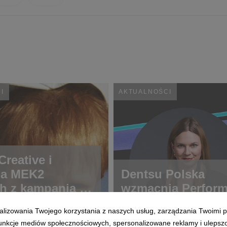
I
AKTUALNOŚCI
reative i
ja MEK2
Dentsu Polska
h z kampanią o
wzmacnia Perfor
ch rzadkich
alizowania Twojego korzystania z naszych usług, zarządzania Twoimi p
 funkcje mediów społecznościowych, spersonalizowane reklamy i ulepsz