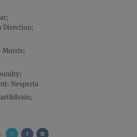
ar;
 Direction;
 Morris;
oundry;
ent: Nesperta
eart&Brain;
j