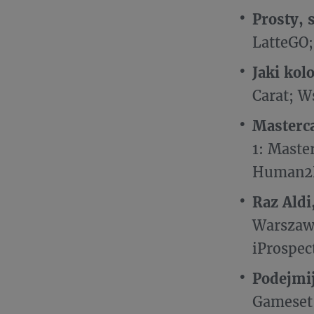
Prosty, 
LatteGO; 
Jaki ko
Carat; W
Masterc
1: Maste
Human2H
Raz Aldi
Warszawa
iProspec
Podejmi
Gameset;