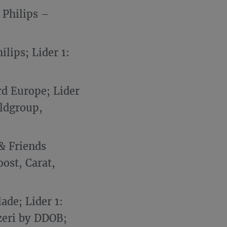
 Philips –
lips; Lider 1:
d Europe; Lider
ldgroup,
 & Friends
ost, Carat,
ade; Lider 1:
zeri by DDOB;