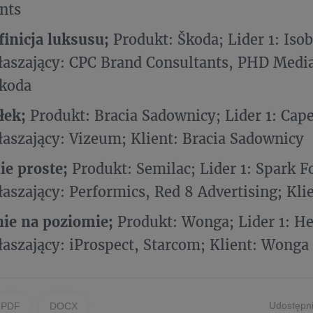
nts
inicja luksusu;
Produkt: Škoda; Lider 1: Isob
aszający: CPC Brand Consultants, PHD Media
Škoda
łek;
Produkt: Bracia Sadownicy; Lider 1: Cape
aszający: Vizeum; Klient: Bracia Sadownicy
ie proste;
Produkt: Semilac; Lider 1: Spark F
aszający: Performics, Red 8 Advertising; Kli
nie na poziomie;
Produkt: Wonga; Lider 1: H
aszający: iProspect, Starcom; Klient: Wonga
Udostępni
PDF
DOCX