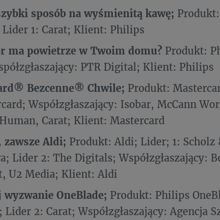
szybki sposób na wyśmienitą kawę;
Produkt:
Lider 1: Carat; Klient: Philips
lor ma powietrze w Twoim domu?
Produkt: Phi
spółzgłaszający: PTR Digital; Klient: Philips
ard® Bezcenne® Chwile;
Produkt: Mastercar
rcard; Współzgłaszający: Isobar, McCann Wor
uman, Carat; Klient: Mastercard
, zawsze Aldi;
Produkt: Aldi; Lider; 1: Scholz
; Lider 2: The Digitals; Współzgłaszający: Bo
t, U2 Media; Klient: Aldi
j wyzwanie OneBlade;
Produkt: Philips OneBl
 Lider 2: Carat; Współzgłaszający: Agencja S