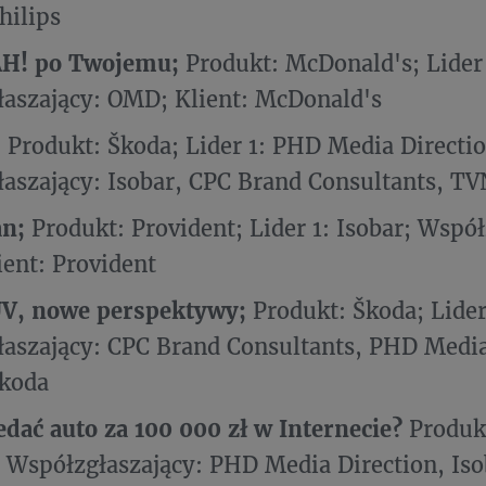
hilips
H! po Twojemu;
Produkt: McDonald's; Lider 
aszający: OMD; Klient: McDonald's
;
Produkt: Škoda; Lider 1: PHD Media Directio
aszający: Isobar, CPC Brand Consultants, TV
n;
Produkt: Provident; Lider 1: Isobar; Współ
ent: Provident
V, nowe perspektywy;
Produkt: Škoda; Lider 
aszający: CPC Brand Consultants, PHD Media
Škoda
edać auto za 100 000 zł w Internecie?
Produk
; Współzgłaszający: PHD Media Direction, Is