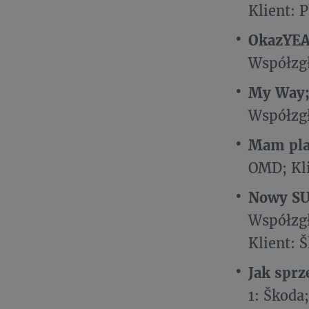
Klient: P
OkazYEA
Współzgł
My Way
Współzgł
Mam pla
OMD; Kli
Nowy SU
Współzgł
Klient: 
Jak sprz
1: Škoda