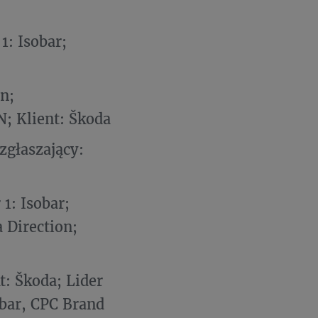
1: Isobar;
n;
N; Klient: Škoda
zgłaszający:
1: Isobar;
 Direction;
t: Škoda; Lider
obar, CPC Brand