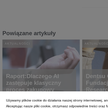
Powiązane artykuły
AKTUALNOŚCI
AKTUALNOŚC
Raport:Dlaczego AI
Dentsu C
zastępuje klasyczny
Fundac
proces zakupowy
Researc
choroba
Używamy plików cookie do działania naszej strony internetowej, an
Akceptując nasze pliki cookie, otrzymasz odpowiednie treści oraz