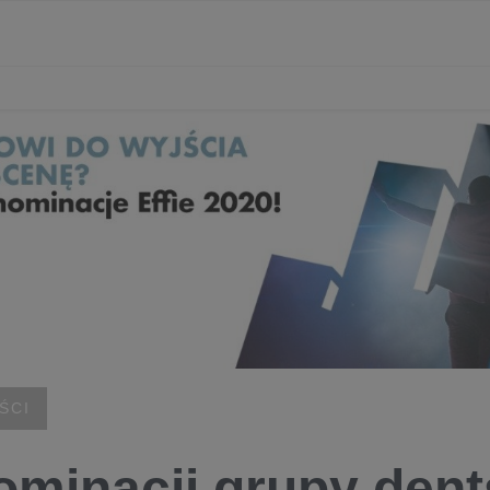
ŚCI
ominacji grupy dent