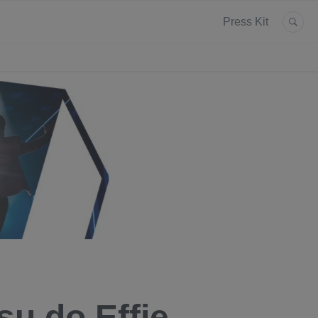
Press Kit
su do Effie