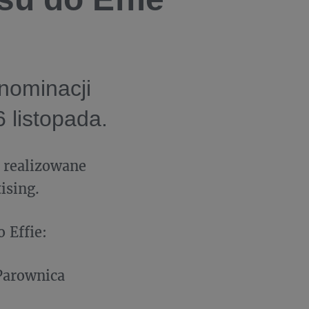
 nominacji
 listopada.
 realizowane
ising.
o Effie:
Parownica